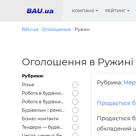
КОМПАНІЇ
РЕЙТИНГ
BAU.ua
Оголошення
Ружин
Вікна
Будівел
Сантехн
Труби, 
Вистав
Оголошення в Ружині
Матеріа
Інстру
Електр
Сипучі м
Катало
пінобл
цемент .
Проект
Меблі
Оголо
Рубрики:
Фарби, 
Покрів
Медіа
Опален
Рейтинг
Рубрика:
Нер
Різне
Теплоіз
Робота в будівництві — Вакансії
Кондиц
Фарби, 
Робота в будівництві — Резюме
Продається бу
Оздобл
Будівел
Будівельні і ремонтні послуги
Вікна і
Продається бу
Бізнес-контакти
Будівел
Тендери — будівельні
обкладений це
Цегла, цемент, бетон, щебінь тощо