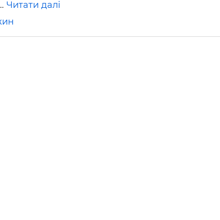
 …
Читати далі
ьні і ремонтні послуги
Робота в будівництві
Резюме
жин