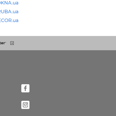
OKNA.ua
RUBA.ua
ECOR.ua
ter
"