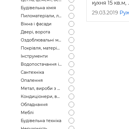
кухня 15 кв.м,
Будівел
Будівельна хімія
29.03.2019
Ру
Пиломатеріали, лісоматеріали
Вікна і фасади
Двері, ворота
Оздоблювальні матеріали
Покрівля, матеріали
Інструменти
Водопостачання і каналізація
Сантехніка
Опалення
Метал, вироби з металу
Кондиціонери, вентиляція
Обладнання
Меблі
Будівельна техніка
Нерухомість