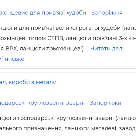
концевие для прив'язі худоби - Запоріжжя
нцюги для прив'язі великої рогатої худоби (ла
охкінцеві типом СТПВ, ланцюги прів'язні 3-х кі
я ВРХ, ланцюги трьохкінцеві) …
Читати далі
м`янське
ал, вироби з металу
одарські круглозвенні зварні - Запоріжжя
цюги господарські круглозвенні зварні (ланц
ального призначення, ланцюги металеві, завод