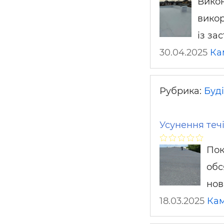
Викон
вико
із за
30.04.2025
Ка
Рубрика:
Буді
Усунення течі
Пок
обс
нов
18.03.2025
Кам