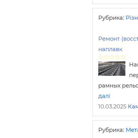
Рубрика:
Різ
Ремонт (восс
наплавк
На
пе
рамных рельс
далі
10.03.2025
Ка
Рубрика:
Мет