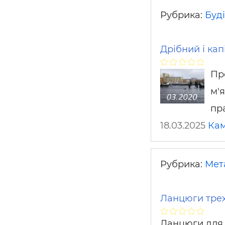
Рубрика:
Буді
Дрібний і кап
Пр
м'я
пр
18.03.2025
Кам
Рубрика:
Мет
Ланцюги трех
Ланцюги для п