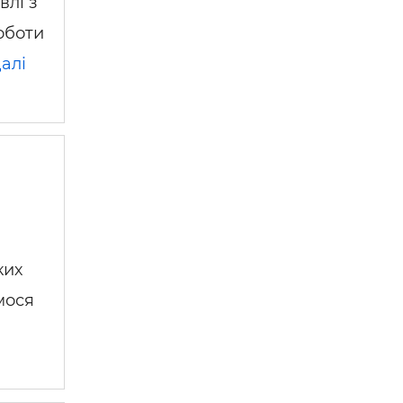
влі з
оботи
алі
ких
мося