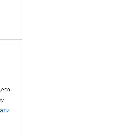
щего
ву
ати