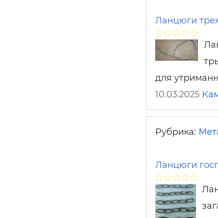
Ланцюги трех
Ла
трь
для утриманн
10.03.2025
Ка
Рубрика:
Мет
Ланцюги госп
Лан
заг