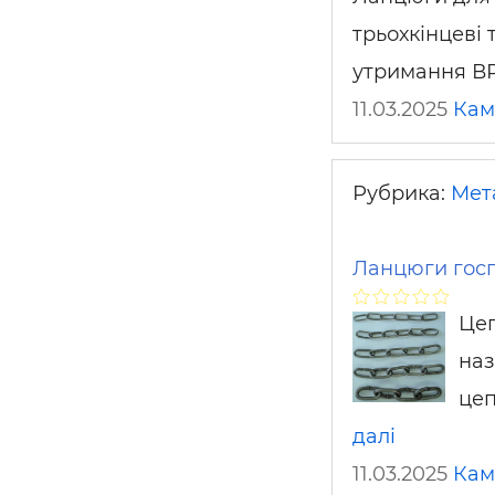
трьохкінцеві 
утримання В
11.03.2025
Кам
Рубрика:
Мет
Ланцюги госпо
Цеп
наз
цеп
далі
11.03.2025
Кам