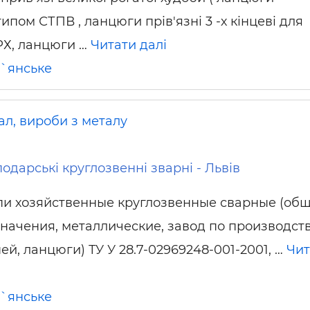
типом СТПВ , ланцюги прів'язні 3 -х кінцеві для
РХ, ланцюги …
Читати далі
`янське
ал, вироби з металу
дарські круглозвенні зварні - Львів
и хозяйственные круглозвенные сварные (об
начения, металлические, завод по производст
ей, ланцюги) ТУ У 28.7-02969248-001-2001, …
Чит
`янське