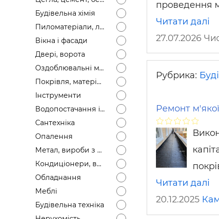
проведення м
Будівел
Будівельна хімія
Читати далі
Пиломатеріали, лісоматеріали
27.07.2026 Ч
Вікна і фасади
Двері, ворота
Оздоблювальні матеріали
Рубрика:
Буді
Покрівля, матеріали
Інструменти
Ремонт м'яко
Водопостачання і каналізація
Сантехніка
Викон
Опалення
капіт
Метал, вироби з металу
Кондиціонери, вентиляція
покрі
Обладнання
Читати далі
Меблі
20.12.2025
Кам
Будівельна техніка
Нерухомість