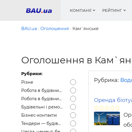
КОМПАНІЇ
РЕЙТИНГ
BAU.ua
Оголошення
Кам`янське
Вікна
Будівел
Сантехн
Труби, 
Вистав
Оголошення в Кам`ян
Матеріа
Інстру
Електр
Сипучі м
Катало
пінобл
цемент .
Проект
Меблі
Оголо
Рубрики:
Фарби, 
Покрів
Медіа
Опален
Рейтинг
Рубрика:
Вод
Різне
Теплоіз
Робота в будівництві — Вакансії
Кондиц
Фарби, 
Робота в будівництві — Резюме
Оренда біоту
Оздобл
Будівел
Будівельні і ремонтні послуги
Вікна і
Ор
Бізнес-контакти
Будівел
Тендери — будівельні
об
Цегла, цемент, бетон, щебінь тощо