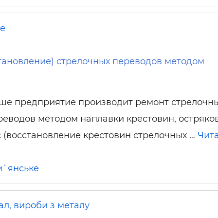
не
тановление) стрелочных переводов методом
ше предприятие производит ремонт стрелочн
реводов методом наплавки крестовин, остряко
 (восстановление крестовин стрелочных …
Чит
м`янське
ал, вироби з металу