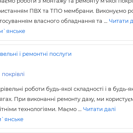
аємо роботи з монтажу та ремонту м'якої покрі
ристанням ПВХ та ТПО мембрани. Виконуємо р
стосуванням власного обладнання та …
Читати д
м`янське
вельні і ремонтні послуги
 покрівлі
рівельні роботи будь-якої складності і в будь-я
ягах. При виконанні ремонту даху, ми користує
ітніми технологіями. Маємо …
Читати далі
`янське