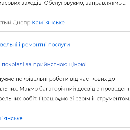
асових заходів. Обслуговуємо, заправляємо …
ьні і ремонтні послуги
Робота в будівництві
Резюме
истый Днепр
Кам`янське
вельні і ремонтні послуги
ї покрівлі за прийнятною ціною!
уємо покрівельні роботи від часткових до
альних. Маємо багаторічний досвід з проведен
вельних робіт. Працюємо зі своїм інструментом.
`янське