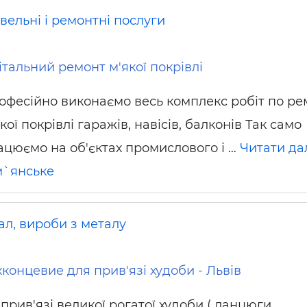
вельні і ремонтні послуги
італьний ремонт м'якої покрівлі
офесійно виконаємо весь комплекс робіт по ре
кої покрівлі гаражів, навісів, балконів Так само
ацюємо на об'єктах промислового і …
Читати да
`янське
ал, вироби з металу
концевие для прив'язі худоби - Львів
рив'язі великої рогатої худоби ( ланцюги