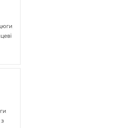
нцюги
нцеві
юги
 з