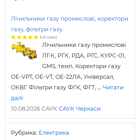
Лічильники газу промислові, коректори
газу, фільтри газу.
5
(
1
голос)
Лічильники газу промислові
ЛГ-К, РГК, РДА, РГС, КУРС-01,
GMS, темп. Коректори газу
OE-VPT, OE-VT, ОЕ-22ЛА, Універсал,
ОКВГ. Фільтри газу ФГК, ФГТ, …
Читати
далі
10.08.2026 САУК
САУК
Черкаси
Рубрика:
Електрика