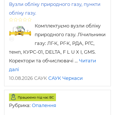
Вузли обліку природного газу, пункти
обліку газу.
Комплектуємо вузли обліку
природного газу. Лічильники
газу: ЛГ-К, РГ-К, РДА, РГС,
темп, КУРС-01, DELTA, F L U X I, GMS.
Коректори та обчислювачі …
Читати
далі
10.08.2026 САУК
САУК
Черкаси
Працюємо під час ВС
Рубрика:
Опалення