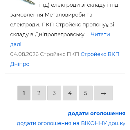
і тд) електроди зі складу і під
замовлення Металовироби та
електроди. ПКП Стройекс пропонує зі
складу в Дніпропетровську …
Читати
далі
04.08.2026 Стройэкс ПКП
Стройекс ВКП
Дніпро
→
1
2
3
4
5
додати оголошення
додати оголошення на ВІКОННУ дошку