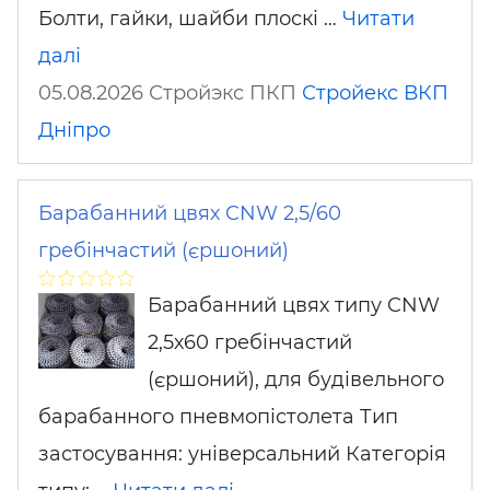
Болти, гайки, шайби плоскі …
Читати
далі
05.08.2026 Стройэкс ПКП
Стройекс ВКП
Дніпро
Барабанний цвях CNW 2,5/60
гребінчастий (єршоний)
Барабанний цвях типу CNW
2,5х60 гребінчастий
(єршоний), для будівельного
барабанного пневмопістолета Тип
застосування: універсальний Категорія