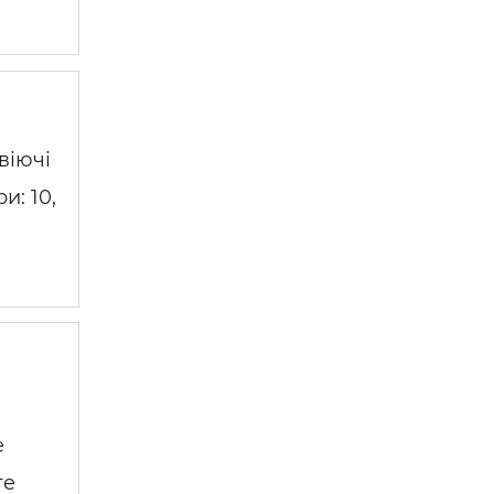
віючі
и: 10,
е
те