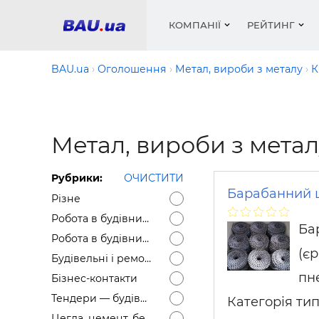
КОМПАНІЇ
РЕЙТИНГ
BAU.ua
Оголошення
Метал, вироби з металу
К
Вікна
Будівел
Сантехн
Труби, 
Вистав
Метал, вироби з метал
Матеріа
Інстру
Електр
Сипучі м
Катало
пінобл
цемент .
Проект
Меблі
Оголо
Рубрики:
ОЧИСТИТИ
Фарби, 
Покрів
Медіа
Опален
Рейтинг
Барабанний ц
Різне
Теплоіз
Робота в будівництві — Вакансії
Кондиц
Фарби, 
Ба
Робота в будівництві — Резюме
Оздобл
Будівел
(є
Будівельні і ремонтні послуги
Вікна і
пн
Бізнес-контакти
Будівел
Тендери — будівельні
Категорія тип
Цегла, цемент, бетон, щебінь тощо