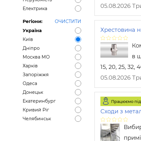
05.08.2026 Т
Електрика
Регіони:
ОЧИСТИТИ
Хрестовина н
Україна
Київ
Ко
Дніпро
в ш
Москва МО
Харків
15, 20, 25, 32, 
Запоріжжя
05.08.2026 Т
Одеса
Донецьк
Екатеринбург
Працюємо під
Кривий Ріг
Сходи з мета
Челябинськ
Вибир
примі