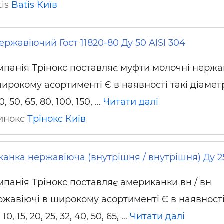
tis
Batis
Київ
ьні і ремонтні послуги
Робота в будівництві
Резюме
ржавіючий Гост 11820-80 Ду 50 AISI 304
мпанія Трінокс поставляє муфти молочні нержа
ирокому асортименті Є в наявності такі діаметр
40, 50, 65, 80, 100, 150, …
Читати далі
ринокс
Трінокс
Київ
анка нержавіюча (внутрішня / внутрішня) Ду 2
мпанія Трінокс поставляє американки вн / вн
ржавіючі в широкому асортименті Є в наявності
10, 15, 20, 25, 32, 40, 50, 65, …
Читати далі