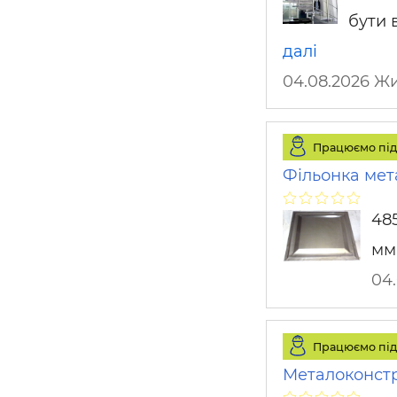
бути 
далі
04.08.2026 Ж
Працюємо під
Фільонка мет
485
мм
04
Працюємо під
Металоконстр