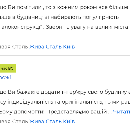
що Ви помітили , то з кожним роком все більше 
льше в будівництві набирають популярність
алоконструкції . Зверніть увагу на великі міста
ивая Сталь
Жива Сталь
Київ
 час ВС
рожі
що Ви бажаєте додати інтер'єру свого будинку 
су індивідуальність та оригінальність, то ми ра
цьому допомогти! Представляємо вашій …
Читат
ивая Сталь
Жива Сталь
Київ