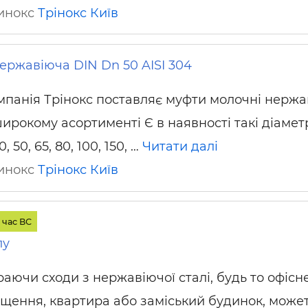
ринокс
Трінокс
Київ
ержавіюча DIN Dn 50 AISI 304
мпанія Трінокс поставляє муфти молочні нержа
ирокому асортименті Є в наявності такі діаметр
40, 50, 65, 80, 100, 150, …
Читати далі
ринокс
Трінокс
Київ
 час ВС
лу
аючи сходи з нержавіючої сталі, будь то офісн
щення, квартира або заміський будинок, може