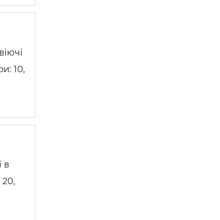
віючі
и: 10,
 в
 20,