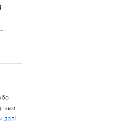
і
 …
або
ді вам
и далі