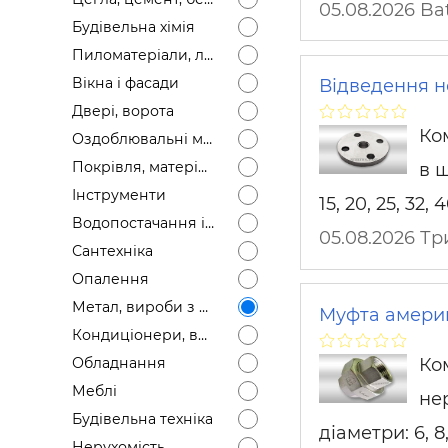
05.08.2026 Ba
Будівел
Будівельна хімія
Пиломатеріали, лісоматеріали
Вікна і фасади
Відведення не
Двері, ворота
Ко
Оздоблювальні матеріали
Покрівля, матеріали
в ш
Інструменти
15, 20, 25, 32, 
Водопостачання і каналізація
05.08.2026 Т
Сантехніка
Опалення
Метал, вироби з металу
Муфта америк
Кондиціонери, вентиляція
Ко
Обладнання
Меблі
не
Будівельна техніка
діаметри: 6, 8, 
Нерухомість