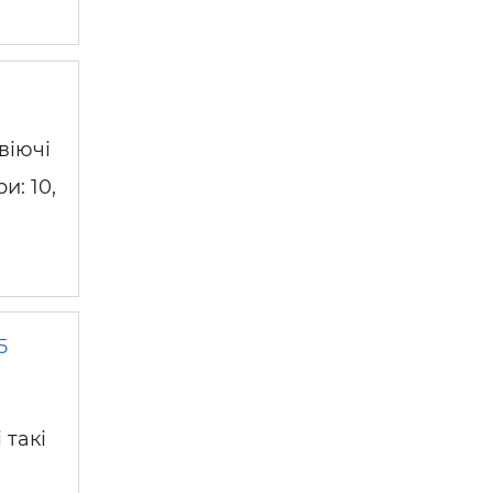
 —
віючі
и: 10,
5
 такі