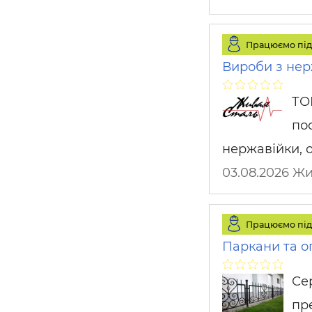
Працюємо під
Вироби з нер
ТО
по
нержавійки, 
03.08.2026 Ж
Працюємо під
Паркани та о
Се
пр