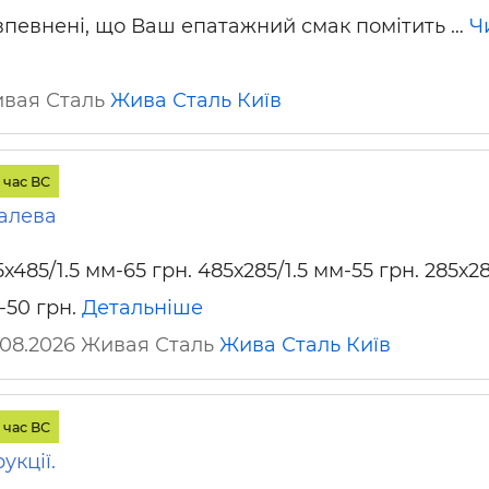
впевнені, що Ваш епатажний смак помітить …
Ч
ивая Сталь
Жива Сталь
Київ
 час ВС
алева
х485/1.5 мм-65 грн. 485х285/1.5 мм-55 грн. 285х28
-50 грн.
Детальніше
.08.2026 Живая Сталь
Жива Сталь
Київ
 час ВС
укції.