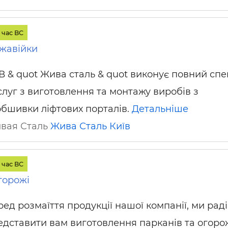
 час ВС
жавійки
В & quot Жива сталь & quot виконує повний спе
слуг з виготовлення та монтажу виробів з
обшивки ліфтових порталів.
Детальніше
ивая Сталь
Жива Сталь
Київ
 час ВС
горожі
ред розмаїття продукції нашої компанії, ми раді
едставити вам виготовлення парканів та огоро