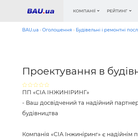
КОМПАНІЇ
РЕЙТИНГ
BAU.ua
Оголошення
Будівельні і ремонтні пос
Вікна
Будівел
Сантехн
Труби, 
Вистав
Матеріа
Інстру
Електр
Сипучі м
Катало
Проектування в будівн
пінобл
цемент .
Проект
Меблі
Оголо
Фарби, 
Покрів
Медіа
Опален
Рейтинг
Теплоіз
ПП «СІА ІНЖИНІРИНГ»
Кондиц
Фарби, 
- Ваш досвідчений та надійний партнер
Оздобл
Будівел
будівництва
Вікна і
Будівел
Компанія «СІА Інжиніринг» є надійнім 