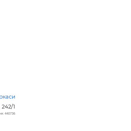
ркаси
 242/1
я: 440736