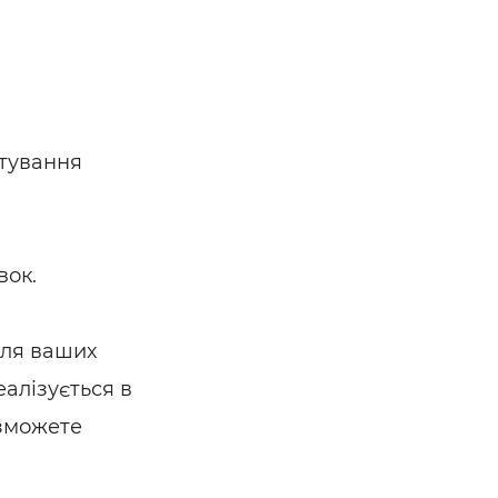
тування
вок.
для ваших
алізується в
 зможете