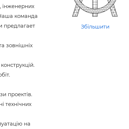
ьні і ремонтні послуги
Робота в будівництві
, інженерних
Резюме
 Наша команда
 и предлагает
Збільшити
та зовнішніх
 конструкцій.
біт.
зи проектів.
ні технічних
луатацію на