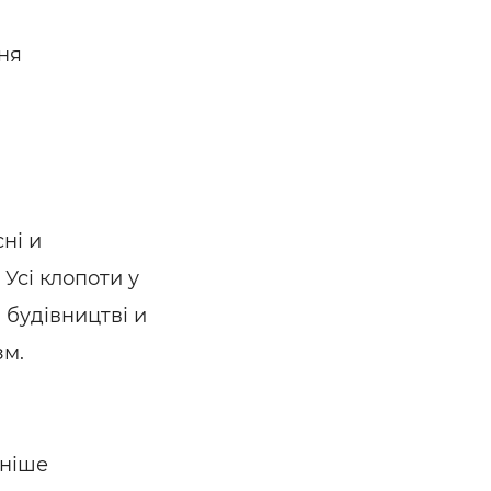
ня
ні и
Усі клопоти у
 будівництві и
зм.
сніше