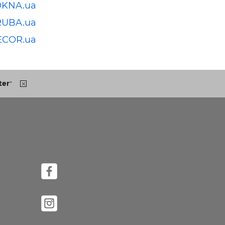
OKNA.ua
RUBA.ua
ECOR.ua
ter
"