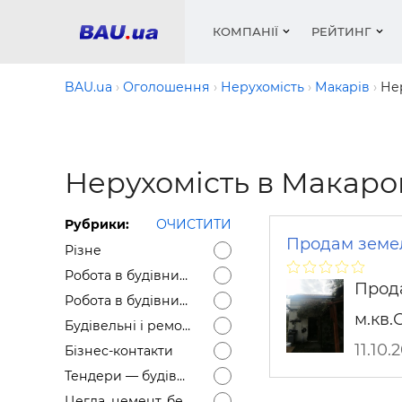
КОМПАНІЇ
РЕЙТИНГ
BAU.ua
Оголошення
Нерухомість
Макарів
Не
Вікна
Будівел
Сантехн
Труби, 
Вистав
Нерухомість в Макаро
Матеріа
Інстру
Електр
Сипучі м
Катало
пінобл
цемент .
Проект
Меблі
Оголо
Рубрики:
ОЧИСТИТИ
Фарби, 
Покрів
Медіа
Опален
Рейтинг
Продам земель
Різне
Теплоіз
Робота в будівництві — Вакансії
Кондиц
Фарби, 
Прода
Робота в будівництві — Резюме
Оздобл
Будівел
м.кв.
Будівельні і ремонтні послуги
Вікна і
11.10.
Бізнес-контакти
Будівел
Тендери — будівельні
Цегла, цемент, бетон, щебінь тощо