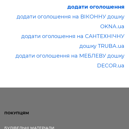
додати оголошення
додати оголошення на ВІКОННУ дошку
OKNA.ua
додати оголошення на САНТЕХНІЧНУ
дошку TRUBA.ua
додати оголошення на МЕБЛЕВУ дошку
DECOR.ua
ПОКУПЦЯМ
БУДІВЕЛЬНІ МАТЕРІАЛИ