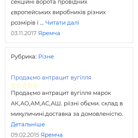
секційні ворота провідних
європейських виробників різних
розмірів і …
Читати далі
03.11.2017
Яремча
Рубрика:
Різне
Продаємо антрацит вугілля
Продаємо антрацит вугілля марок
АК,АО,АМ,АС,АШ. ріізні обєми. склад в
микуличині.доставка за домовленістю.
Детальніше
09.02.2015
Яремча