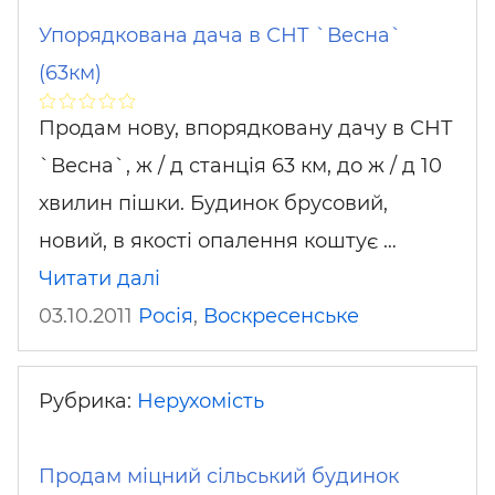
Упорядкована дача в СНТ `Весна`
(63км)
Продам нову, впорядковану дачу в СНТ
`Весна`, ж / д станція 63 км, до ж / д 10
хвилин пішки. Будинок брусовий,
новий, в якості опалення коштує …
Читати далі
03.10.2011
Росія
,
Воскресенське
Рубрика:
Нерухомість
Продам міцний сільський будинок