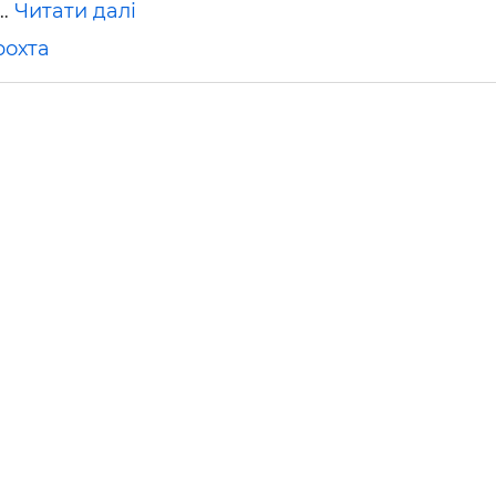
 …
Читати далі
ьні і ремонтні послуги
Робота в будівництві
Резюме
рохта