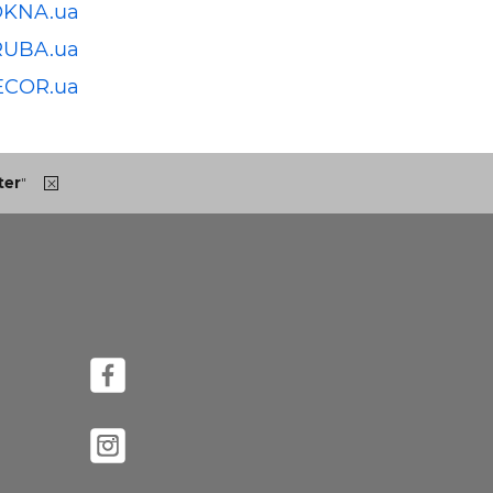
OKNA.ua
RUBA.ua
ECOR.ua
ter
"