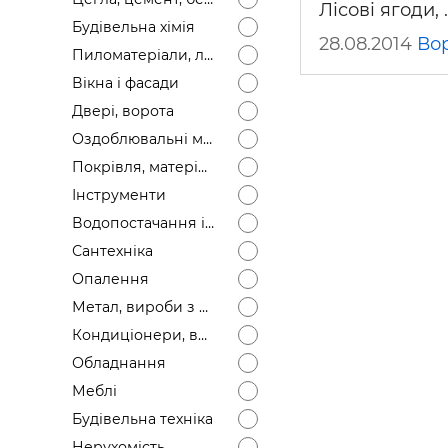
Лісові ягоди,
Будівел
Будівельна хімія
28.08.2014
Во
Пиломатеріали, лісоматеріали
Вікна і фасади
Двері, ворота
Оздоблювальні матеріали
Покрівля, матеріали
Інструменти
Водопостачання і каналізація
Сантехніка
Опалення
Метал, вироби з металу
Кондиціонери, вентиляція
Обладнання
Меблі
Будівельна техніка
Нерухомість