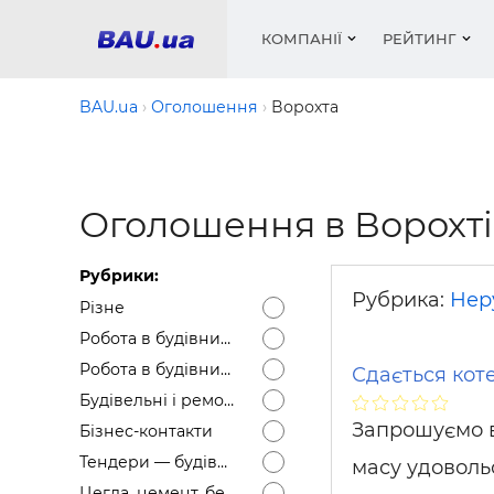
КОМПАНІЇ
РЕЙТИНГ
BAU.ua
Оголошення
Ворохта
Вікна
Будівел
Сантехн
Труби, 
Вистав
Оголошення в Ворохті
Матеріа
Інстру
Електр
Сипучі м
Катало
пінобл
цемент .
Проект
Меблі
Оголо
Рубрики:
Фарби, 
Покрів
Медіа
Опален
Рейтинг
Рубрика:
Нер
Різне
Теплоіз
Робота в будівництві — Вакансії
Кондиц
Фарби, 
Робота в будівництві — Резюме
Сдається коте
Оздобл
Будівел
Будівельні і ремонтні послуги
Вікна і
Запрошуємо в
Бізнес-контакти
Будівел
Тендери — будівельні
масу удовольс
Цегла, цемент, бетон, щебінь тощо