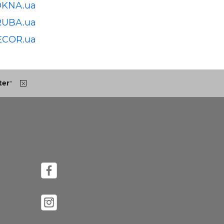
OKNA.ua
RUBA.ua
ECOR.ua
ter
"