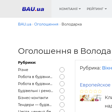
КОМПАНІЇ
РЕЙТИНГ
BAU.ua
Оголошення
Володарка
Вікна
Будівел
Сантехн
Труби, 
Вистав
Оголошення в Волода
Матеріа
Інстру
Електр
Сипучі м
Катало
пінобл
цемент .
Проект
Меблі
Оголо
Рубрики:
Фарби, 
Покрів
Медіа
Опален
Рейтинг
Рубрика:
Вікн
Різне
Вікна
Робота в будівництві — Вакансії
Кондиц
Фарби, 
Робота в будівництві — Резюме
Европейское 
Оздобл
Будівел
Будівельні і ремонтні послуги
Вікна і
Кл
Бізнес-контакти
Будівел
Тендери — будівельні
на
Цегла, цемент, бетон, щебінь тощо