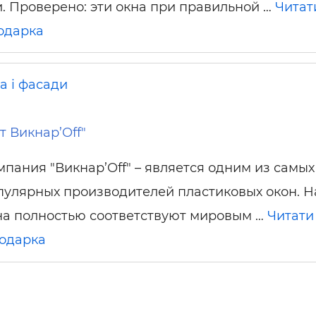
и. Проверено: эти окна при правильной …
Читат
ьні і ремонтні послуги
Робота в будівництві
Резюме
одарка
а і фасади
т Викнар’Off"
мпания "Викнар’Off" – является одним из самых
пулярных производителей пластиковых окон. 
на полностью соответствуют мировым …
Читати
одарка