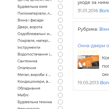
уходе за ним
Будівел
Будівельна хімія
31.01.2016
Вол
Пиломатеріали, лісоматеріали
Вікна і фасади
Двері, ворота
Рубрика:
Вікн
Оздоблювальні матеріали
Покрівля, матеріали
Окна-двери о
Інструменти
Водопостачання і каналізація
Ко
Сантехніка
по
Опалення
ок
Метал, вироби з металу
Кондиціонери, вентиляція
19.05.2013
Вол
Обладнання
Меблі
Будівельна техніка
Нерухомість