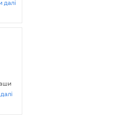
и далі
 —
Наши
 далі