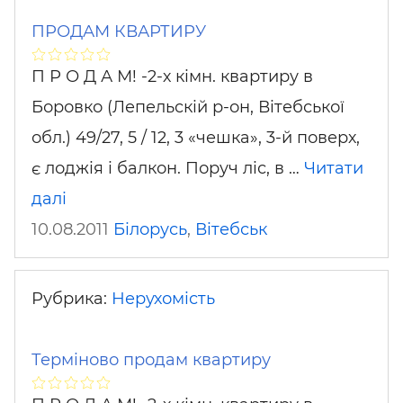
ПРОДАМ КВАРТИРУ
П Р О Д А М! -2-х кімн. квартиру в
Боровко (Лепельскій р-он, Вітебської
обл.) 49/27, 5 / 12, 3 «чешка», 3-й поверх,
є лоджія і балкон. Поруч ліс, в …
Читати
далі
10.08.2011
Білорусь
,
Вітебськ
Рубрика:
Нерухомість
Терміново продам квартиру