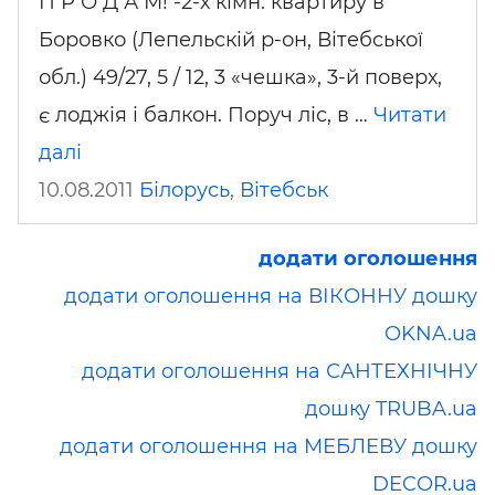
П Р О Д А М! -2-х кімн. квартиру в
Боровко (Лепельскій р-он, Вітебської
обл.) 49/27, 5 / 12, 3 «чешка», 3-й поверх,
є лоджія і балкон. Поруч ліс, в …
Читати
далі
10.08.2011
Білорусь
,
Вітебськ
додати оголошення
додати оголошення на ВІКОННУ дошку
OKNA.ua
додати оголошення на САНТЕХНІЧНУ
дошку TRUBA.ua
додати оголошення на МЕБЛЕВУ дошку
DECOR.ua