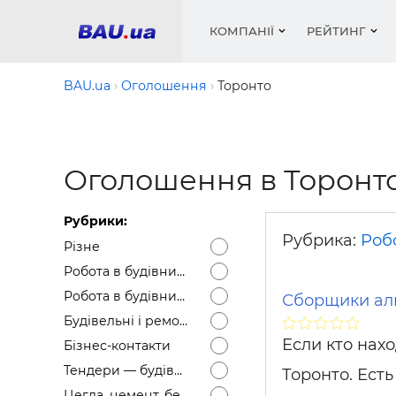
КОМПАНІЇ
РЕЙТИНГ
BAU.ua
Оголошення
Торонто
Вікна
Будівел
Сантехн
Труби, 
Вистав
Оголошення в Торонт
Матеріа
Інстру
Електр
Сипучі м
Катало
пінобл
цемент .
Проект
Меблі
Оголо
Рубрики:
Фарби, 
Покрів
Медіа
Опален
Рейтинг
Рубрика:
Робо
Різне
Теплоіз
Робота в будівництві — Вакансії
Кондиц
Фарби, 
Робота в будівництві — Резюме
Сборщики ал
Оздобл
Будівел
Будівельні і ремонтні послуги
Вікна і
Если кто нах
Бізнес-контакти
Будівел
Тендери — будівельні
Торонто. Ест
Цегла, цемент, бетон, щебінь тощо