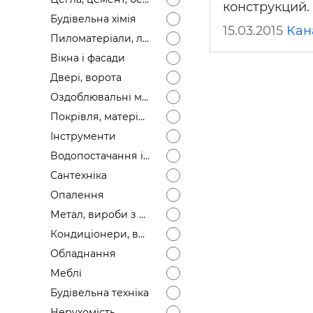
конструкций.
Будівел
Будівельна хімія
15.03.2015
Кан
Пиломатеріали, лісоматеріали
Вікна і фасади
Двері, ворота
Оздоблювальні матеріали
Покрівля, матеріали
Інструменти
Водопостачання і каналізація
Сантехніка
Опалення
Метал, вироби з металу
Кондиціонери, вентиляція
Обладнання
Меблі
Будівельна техніка
Нерухомість