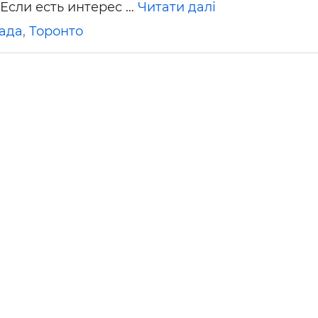
 Если есть интерес …
Читати далі
ьні і ремонтні послуги
Робота в будівництві
Резюме
ада
,
Торонто