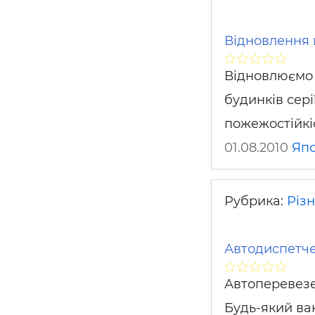
Відновлення 
Відновлюємо 
будинків сер
пожежостійкі
01.08.2010
Япо
Рубрика:
Різ
Автодиспетче
Автоперевезен
Будь-який ва