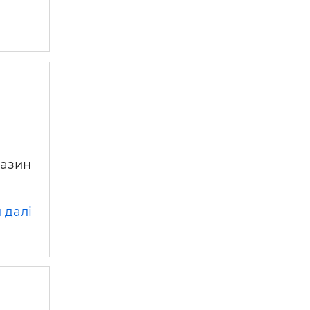
 —
газин
 далі