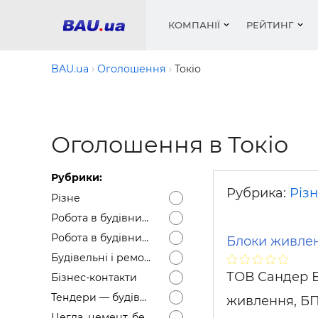
КОМПАНІЇ
РЕЙТИНГ
BAU.ua
Оголошення
Токіо
Вікна
Будівел
Сантехн
Труби, 
Вистав
Оголошення в Токіо
Матеріа
Інстру
Електр
Сипучі м
Катало
пінобл
цемент .
Проект
Меблі
Оголо
Рубрики:
Фарби, 
Покрів
Медіа
Опален
Рейтинг
Рубрика:
Різ
Різне
Теплоіз
Робота в будівництві — Вакансії
Кондиц
Фарби, 
Робота в будівництві — Резюме
Блоки живлен
Оздобл
Будівел
Будівельні і ремонтні послуги
Вікна і
ТОВ Сандер Е
Бізнес-контакти
Будівел
Тендери — будівельні
живлення, БП
Цегла, цемент, бетон, щебінь тощо