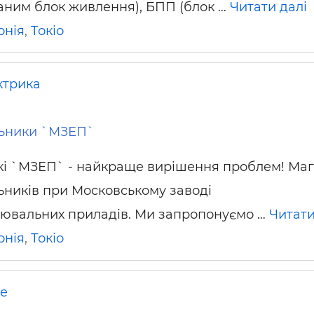
ваним блок живлення), БПП (блок …
Читати далі
ьні і ремонтні послуги
Робота в будівництві
Резюме
онія
,
Токіо
ктрика
льники `МЗЕП`
кі `МЗЕП` - найкраще вирішення проблем! Ма
ьників при Московському заводі
ювальних приладів. Ми запропонуємо …
Читати
онія
,
Токіо
не