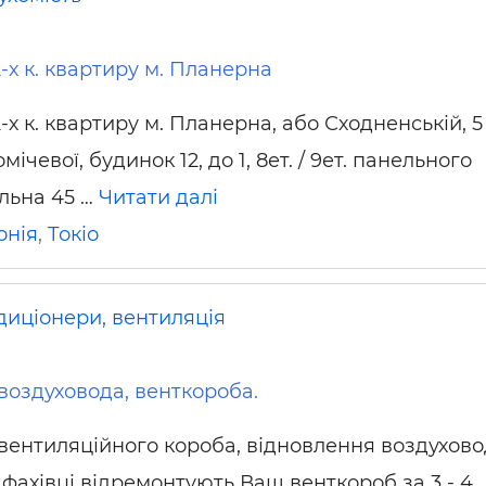
-х к. квартиру м. Планерна
-х к. квартиру м. Планерна, або Сходненській, 5 
мічевої, будинок 12, до 1, 8ет. / 9ет. панельного
альна 45 …
Читати далі
онія
,
Токіо
диціонери, вентиляція
воздуховода, венткороба.
вентиляційного короба, відновлення воздухово
фахівці відремонтують Ваш венткороб за 3 - 4