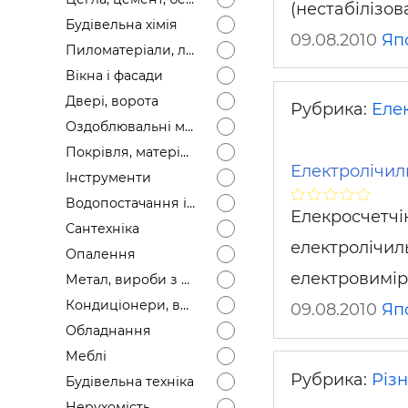
(нестабілізо
Будівел
Будівельна хімія
09.08.2010
Яп
Пиломатеріали, лісоматеріали
Вікна і фасади
Двері, ворота
Рубрика:
Еле
Оздоблювальні матеріали
Покрівля, матеріали
Електролічи
Інструменти
Водопостачання і каналізація
Елекросчетчі
Сантехніка
електролічил
Опалення
електровимір
Метал, вироби з металу
Кондиціонери, вентиляція
09.08.2010
Яп
Обладнання
Меблі
Рубрика:
Різ
Будівельна техніка
Нерухомість