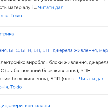
сть матеріалу і …
Читати далі
онія
,
Токіо
ктрика
ня, БПС, БПН, БП, БПІ, джерела живлення, ме
лектронікс виробляє блоки живлення, джерел
С (стабілізований блок живлення), БПН
ваним блок живлення), БПП (блок …
Читати далі
онія
,
Токіо
диціонери, вентиляція