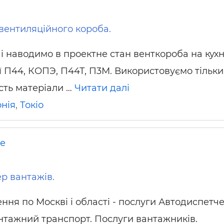
вентиляційного короба.
і наводимо в проектне стан венткороба на кухн
ії П44, КОПЭ, П44Т, П3М. Використовуємо тільки
сть матеріали …
Читати далі
нія
,
Токіо
не
р вантажів.
ня по Москві і області - послуги Автодиспетче
нтажний транспорт. Послуги вантажників.