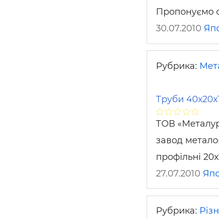
Пропонуємо 
30.07.2010
Яп
Рубрика:
Мет
Труби 40х20х1
ТОВ «Металур
завод метало
профільні 20х2
27.07.2010
Япо
Рубрика:
Різ