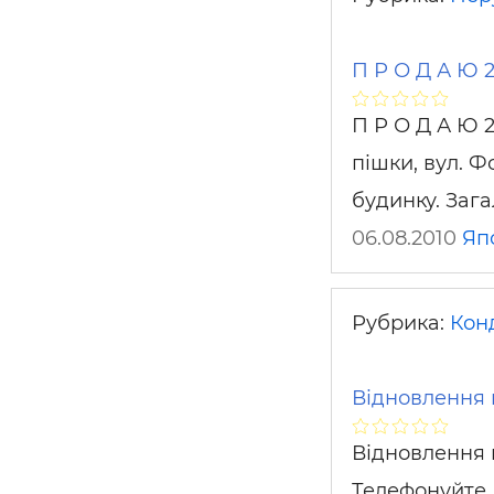
П Р О Д А Ю 2
П Р О Д А Ю 2
пішки, вул. Фо
будинку. Заг
06.08.2010
Яп
Рубрика:
Кон
Відновлення 
Відновлення 
Телефонуйте, 