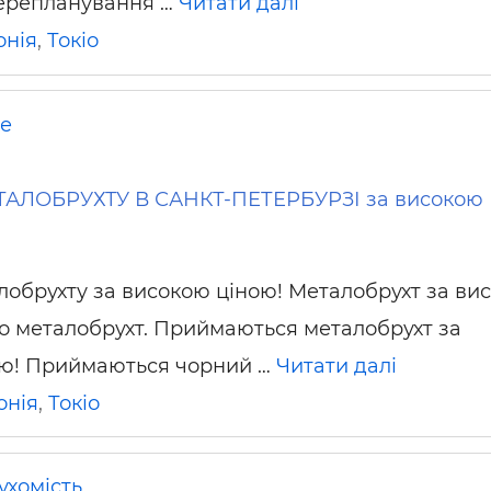
перепланування …
Читати далі
онія
,
Токіо
не
ЛОБРУХТУ В САНКТ-ПЕТЕРБУРЗІ за високою
обрухту за високою ціною! Металобрухт за ви
о металобрухт. Приймаються металобрухт за
ою! Приймаються чорний …
Читати далі
онія
,
Токіо
ухомість