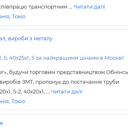
співпрацю транспортним …
Читати далі
онія
,
Токіо
ал, вироби з металу
, 5; 40х25х1, 5 за найкращими цінами в Москві!
г», будучи торговим представництвом Обнінсь
виробів ЗМТ, пропонує до постачання труби
0х1, 5-2; 40х20х1, …
Читати далі
нія
,
Токіо
не