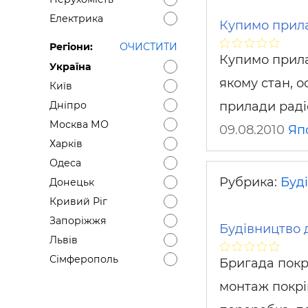
Електрика
Купимо прила
Регіони:
ОЧИСТИТИ
Купимо прилад
Україна
якому стан, 
Київ
прилади раді
Дніпро
Москва МО
09.08.2010
Яп
Харків
Одеса
Рубрика:
Буді
Донецьк
Кривий Ріг
Запоріжжя
Будівництво д
Львів
Сімферополь
Бригада покр
монтаж покрі