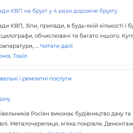
ди КВП на брухт у 4 рази дорожче брухту
и КВП, Зіпи, прилади, в будь-якій кількості і б
осцилографи, обчислювачі та багато іншого. Ку
оапаратури, …
Читати далі
онія
,
Токіо
вельні і ремонтні послуги
аху.
івельників Росіян виконає будівництво даху та
влі. Металочерепиця, м'яка покрівля. Демонтаж