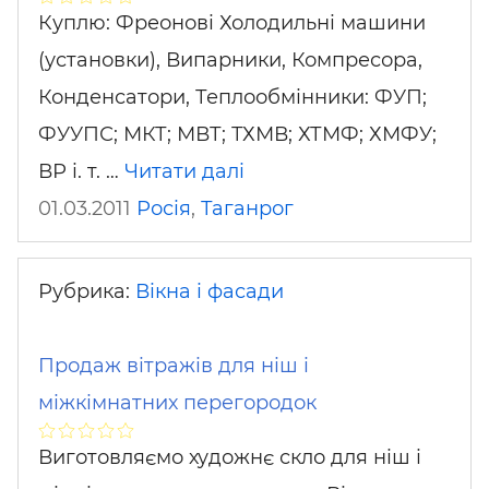
Куплю: Фреонові Холодильні машини
(установки), Випарники, Компресора,
Конденсатори, Теплообмінники: ФУП;
ФУУПС; МКТ; МВТ; ТХМВ; ХТМФ; ХМФУ;
ВР і. т. …
Читати далі
01.03.2011
Росія
,
Таганрог
Рубрика:
Вікна і фасади
Продаж вітражів для ніш і
міжкімнатних перегородок
Виготовляємо художнє скло для ніш і