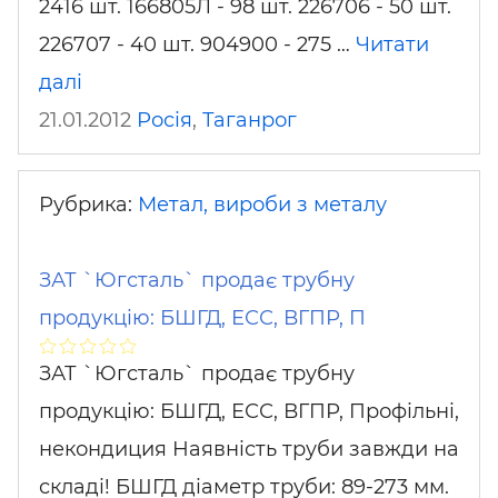
2416 шт. 166805Л - 98 шт. 226706 - 50 шт.
226707 - 40 шт. 904900 - 275 …
Читати
далі
21.01.2012
Росія
,
Таганрог
Рубрика:
Метал, вироби з металу
ЗАТ `Югсталь` продає трубну
продукцію: БШГД, ЕСС, ВГПР, П
ЗАТ `Югсталь` продає трубну
продукцію: БШГД, ЕСС, ВГПР, Профільні,
некондиция Наявність труби завжди на
складі! БШГД діаметр труби: 89-273 мм.