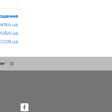
лошення
OKNA.ua
RUBA.ua
ECOR.ua
ter
"