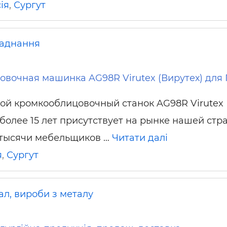
ія
,
Сургут
ьні і ремонтні послуги
Робота в будівництві
Резюме
аднання
вочная машинка AG98R Virutex (Вирутех) для
ой кромкооблицовочный станок AG98R Virutex
более 15 лет присутствует на рынке нашей стр
 тысячи мебельщиков …
Читати далі
я
,
Сургут
ал, вироби з металу