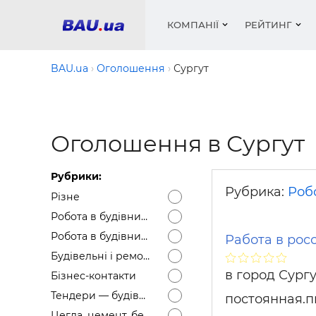
КОМПАНІЇ
РЕЙТИНГ
BAU.ua
Оголошення
Сургут
Вікна
Будівел
Сантехн
Труби, 
Вистав
Оголошення в Сургут
Матеріа
Інстру
Електр
Сипучі м
Катало
пінобл
цемент .
Проект
Меблі
Оголо
Рубрики:
Фарби, 
Покрів
Медіа
Опален
Рейтинг
Рубрика:
Робо
Різне
Теплоіз
Робота в будівництві — Вакансії
Кондиц
Фарби, 
Робота в будівництві — Резюме
Работа в рос
Оздобл
Будівел
Будівельні і ремонтні послуги
Вікна і
в город Сург
Бізнес-контакти
Будівел
Тендери — будівельні
постоянная.
Цегла, цемент, бетон, щебінь тощо