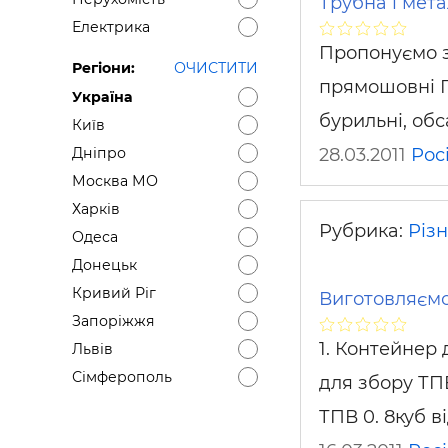
Трубна і мета
Електрика
Пропонуємо з
Регіони:
ОЧИСТИТИ
прямошовні ГО
Україна
бурильні, обс
Київ
28.03.2011
Рос
Дніпро
Москва МО
Харків
Рубрика:
Різ
Одеса
Донецьк
Кривий Ріг
Виготовляємо
Запоріжжя
1. Контейнер 
Львів
Сімферополь
для збору ТПВ
ТПВ 0. 8куб в