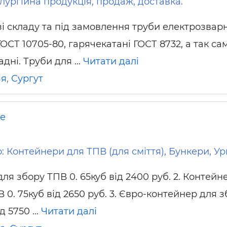
лургійна продукція, продаж, доставка.
і складу та під замовлення труби електрозварн
СТ 10705-80, гарячекатані ГОСТ 8732, а так са
адні. Труби для …
Читати далі
ія
,
Сургут
не
: Контейнери для ТПВ (для сміття), Бункери, Ур
для збору ТПВ 0. 65куб від 2400 руб. 2. Контейн
 0. 75куб від 2650 руб. 3. Євро-контейнер для 
ід 5750 …
Читати далі