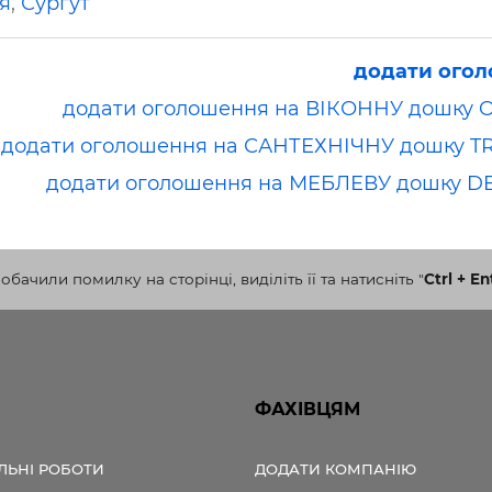
я
,
Сургут
додати ого
додати оголошення на ВІКОННУ дошку 
додати оголошення на САНТЕХНІЧНУ дошку T
додати оголошення на МЕБЛЕВУ дошку D
бачили помилку на сторінці, виділіть її та натисніть
"
Ctrl + En
ФАХІВЦЯМ
ЛЬНІ РОБОТИ
ДОДАТИ КОМПАНІЮ