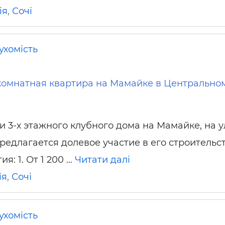
ія
,
Сочі
ухомість
комнатная квартира на Мамайке в Центрально
и 3-х этажного клубного дома на Мамайке, на у
редлагается долевое участие в его строительст
ия: 1. От 1 200 …
Читати далі
ія
,
Сочі
ухомість