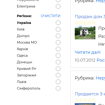
Рубрика:
Нер
Електрика
Регіони:
ОЧИСТИТИ
Продам дом 3
Україна
Пр
Київ
Ра
Дніпро
Москва МО
Не
Харків
Читати далі
Одеса
10.07.2012
Рос
Донецьк
Кривий Ріг
Запоріжжя
Рубрика:
Нер
Львів
Сімферополь
Продается 3-