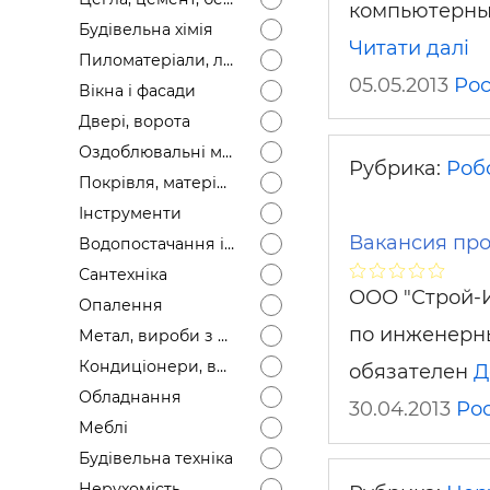
компьютерных
Будівел
Будівельна хімія
Читати далі
Пиломатеріали, лісоматеріали
05.05.2013
Рос
Вікна і фасади
Двері, ворота
Оздоблювальні матеріали
Рубрика:
Робо
Покрівля, матеріали
Інструменти
Вакансия пр
Водопостачання і каналізація
Сантехніка
ООО "Строй-
Опалення
по инженерны
Метал, вироби з металу
Кондиціонери, вентиляція
обязателен
Д
Обладнання
30.04.2013
Рос
Меблі
Будівельна техніка
Нерухомість