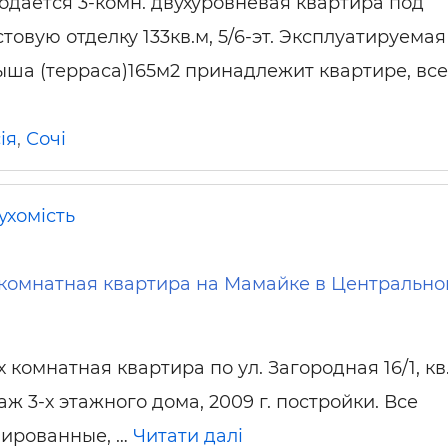
одается 3-комн. двухуровневая квартира под
стовую отделку 133кв.м, 5/6-эт. Эксплуатируемая
ыша (терраса)165м2 принадлежит квартире, все
ія
,
Сочі
ухомість
комнатная квартира на Мамайке в Центральн
 комнатная квартира по ул. Загородная 16/1, кв.
аж 3-х этажного дома, 2009 г. постройки. Все
лированные, …
Читати далі