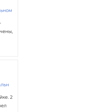
льном
-
чены,
альн
ке. 2
зел