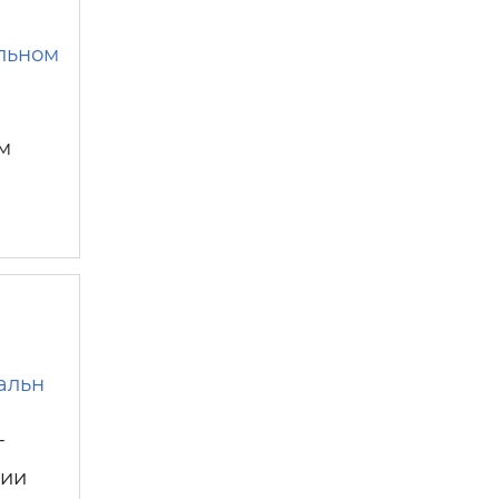
ельном
м
альн
-
ции