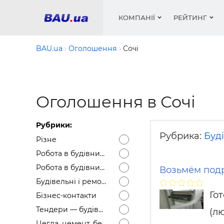
КОМПАНІЇ
РЕЙТИНГ
BAU.ua
Оголошення
Сочі
Вікна
Будівел
Сантехн
Труби, 
Вистав
Оголошення в Сочі
Матеріа
Інстру
Електр
Сипучі м
Катало
пінобл
цемент .
Проект
Меблі
Оголо
Рубрики:
Фарби, 
Покрів
Медіа
Опален
Рейтинг
Рубрика:
Буді
Різне
Теплоіз
Робота в будівництві — Вакансії
Кондиц
Фарби, 
Робота в будівництві — Резюме
Возьмём подр
Оздобл
Будівел
Будівельні і ремонтні послуги
Вікна і
Го
Бізнес-контакти
Будівел
Тендери — будівельні
(л
Цегла, цемент, бетон, щебінь тощо