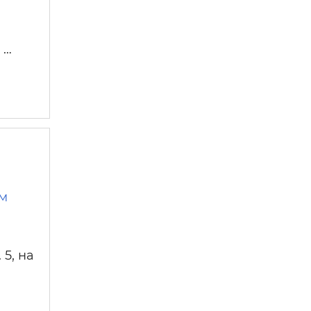
 …
ом
 5, на