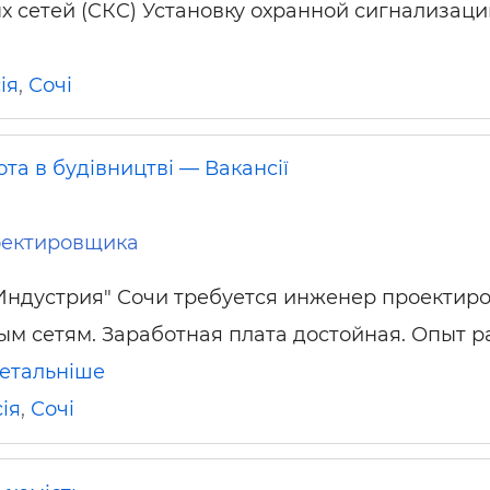
 сетей (CКC) Установку охранной сигнализаци
ьні і ремонтні послуги
Робота в будівництві
Резюме
ія
,
Сочі
та в будівництві — Вакансії
оектировщика
Индустрия" Сочи требуется инженер проектир
м сетям. Заработная плата достойная. Опыт р
етальніше
ія
,
Сочі