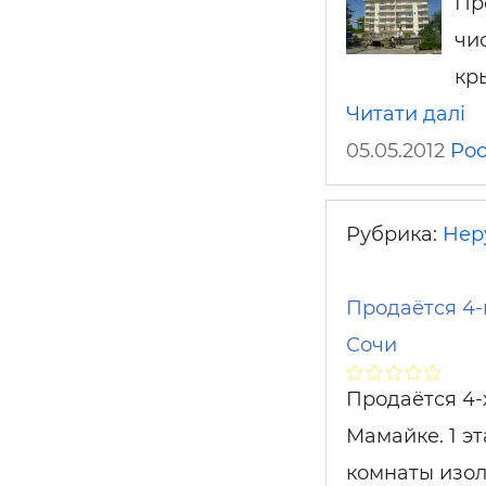
Пр
чи
кр
Читати далі
05.05.2012
Рос
Рубрика:
Нер
Продаётся 4-
Сочи
Продаётся 4-х
Мамайке. 1 эт
комнаты изо