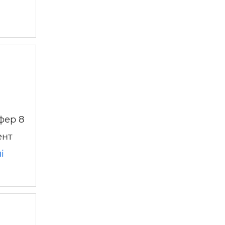
 —
фер 8
ент
і