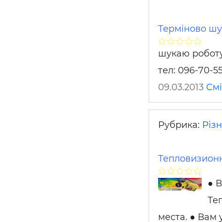
Терміново шу
шукаю роботу 
тел: 096-70-5
09.03.2013
См
Рубрика:
Різ
Тепловизионн
● 
Те
места. ● Вам