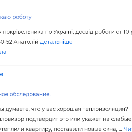
каю роботу
покрівельника по Україні, досвід роботи от 10 р
50-52 Анатолій
Детальніше
іла
не
ое обследование.
Вы думаете, что у вас хорошая теплоизоляция?
пловизор подтвердит это или укажет на слабые
 утеплили квартиру, поставили новые окна, …
Чи