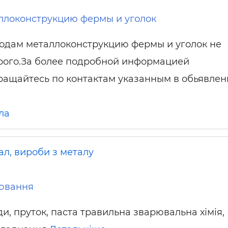
ллоконструкцию фермы и уголок
одам металлоконструкцию фермы и уголок не
рого.За более подробной информацией
ращайтесь по контактам указанным в обьявлен
ла
ал, вироби з металу
рювання
ди, пруток, паста травильна зварювальна хімія,