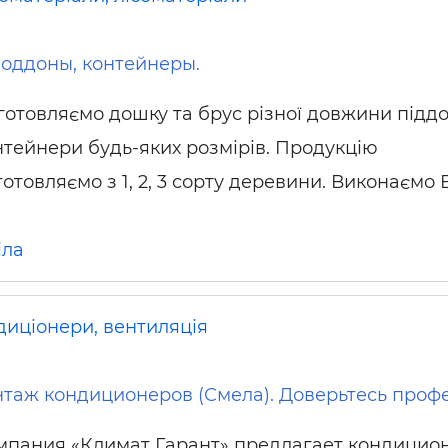
 поддоны, контейнеры.
готовляємо дошку та брус різної довжини піддо
нтейнери будь-яких розмірів. Продукцію
готовляємо з 1, 2, 3 сорту деревини. Виконаємо
іла
диціонери, вентиляція
таж кондиционеров (Смела). Доверьтесь проф
мпания «Климат Гарант» предлагает кондицио