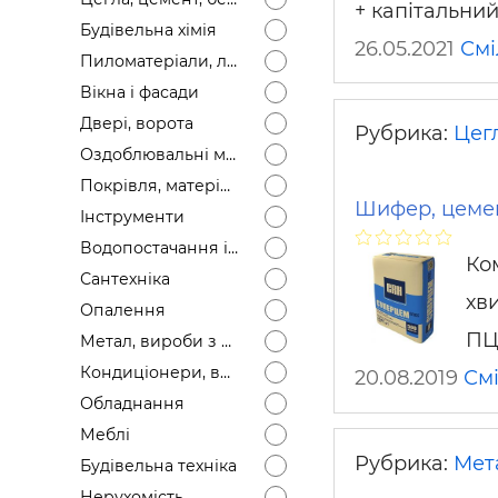
+ капітальни
Будівел
Будівельна хімія
26.05.2021
Смі
Пиломатеріали, лісоматеріали
Вікна і фасади
Двері, ворота
Рубрика:
Цегл
Оздоблювальні матеріали
Покрівля, матеріали
Шифер, цеме
Інструменти
Водопостачання і каналізація
Ко
Сантехніка
хв
Опалення
ПЦ
Метал, вироби з металу
Кондиціонери, вентиляція
20.08.2019
См
Обладнання
Меблі
Рубрика:
Мет
Будівельна техніка
Нерухомість