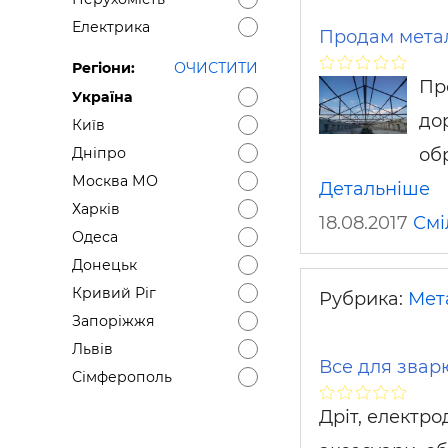
Електрика
Продам мета
Регіони:
ОЧИСТИТИ
Пр
Україна
до
Київ
об
Дніпро
Москва МО
Детальніше
Харків
18.08.2017
Смі
Одеса
Донецьк
Кривий Ріг
Рубрика:
Мет
Запоріжжя
Львів
Все для зва
Сімферополь
Дріт, електро