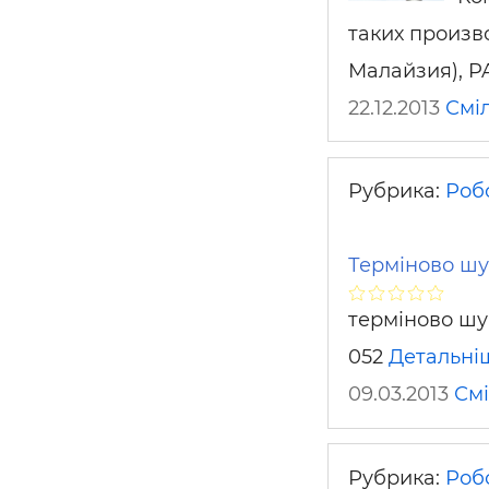
таких произв
Малайзия), P
22.12.2013
Смі
Рубрика:
Роб
Терміново шу
терміново шук
052
Детальні
09.03.2013
См
Рубрика:
Роб