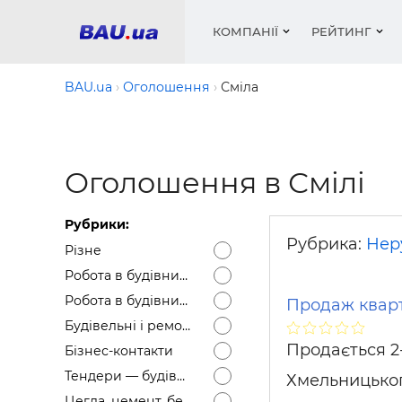
КОМПАНІЇ
РЕЙТИНГ
BAU.ua
Оголошення
Сміла
Вікна
Будівел
Сантехн
Труби, 
Вистав
Оголошення в Смілі
Матеріа
Інстру
Електр
Сипучі м
Катало
пінобл
цемент .
Проект
Меблі
Оголо
Рубрики:
Фарби, 
Покрів
Медіа
Опален
Рейтинг
Рубрика:
Нер
Різне
Теплоіз
Робота в будівництві — Вакансії
Кондиц
Фарби, 
Робота в будівництві — Резюме
Продаж кварт
Оздобл
Будівел
Будівельні і ремонтні послуги
Вікна і
Продається 2-х
Бізнес-контакти
Будівел
Тендери — будівельні
Хмельницького
Цегла, цемент, бетон, щебінь тощо