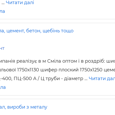
й …
Читати далі
ьні і ремонтні послуги
Робота в будівництві
Резюме
ла
а, цемент, бетон, щебінь тощо
нт
мпанія реалізує в м Сміла оптом і в роздріб: ши
ильової 1750х1130 шифер плоский 1750х1250 цем
-400, ПЦ-500 А / Ц труби - діаметр …
Читати дал
іла
ал, вироби з металу