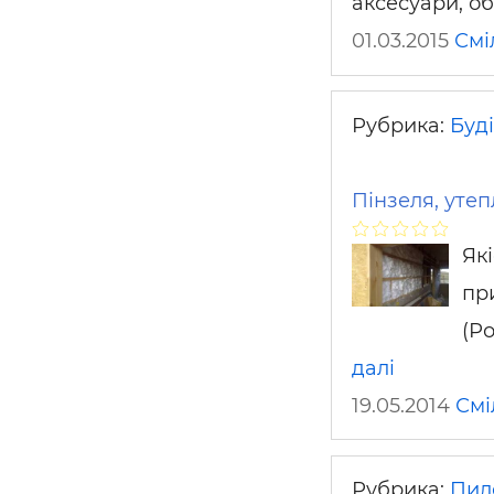
аксесуари, 
01.03.2015
Смі
Рубрика:
Буді
Пінзеля, уте
Як
пр
(Р
далі
19.05.2014
Смі
Рубрика:
Пил