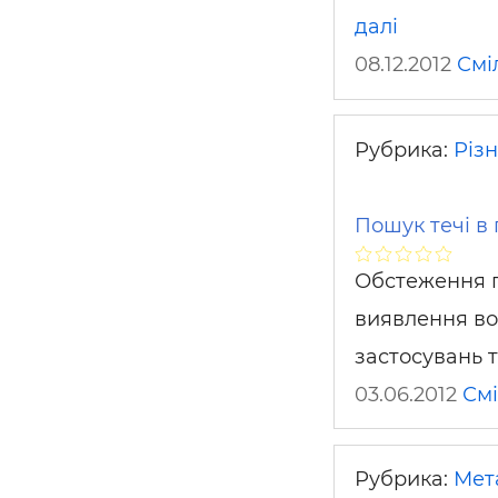
далі
08.12.2012
Смі
Рубрика:
Різ
Пошук течі в 
Обстеження п
виявлення во
застосувань 
03.06.2012
См
Рубрика:
Мет