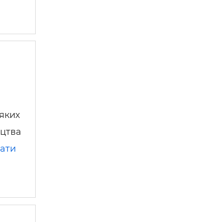
яких
ицтва
ати