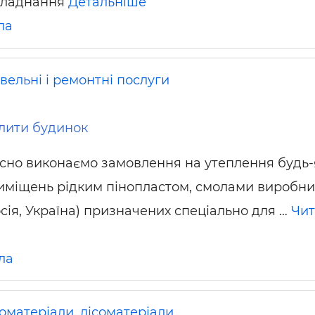
обладнання
Детальніше
ла
вельні і ремонтні послуги
плити будинок
існо виконаємо замовлення на утеплення будь-
иміщень рідким пінопластом, смолами виробн
осія, Україна) призначених спеціально для …
Чит
ла
оматеріали, лісоматеріали