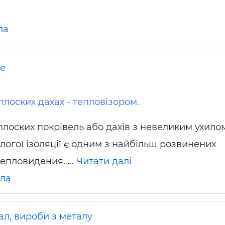
ла
не
плоских дахах - тепловізором.
лоских покрівель або дахів з невеликим ухило
логої ізоляції є одним з найбільш розвинених
тепловидения. …
Читати далі
іла
ал, вироби з металу