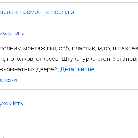
вельні і ремонтні послуги
окартона
полним монтаж гкл, осб, пластик, мдф, шпакле
н, потолков, откосов. Штукатурка стен. Установ
жкомнатных дверей,
Детальніше
еньки
ухомість