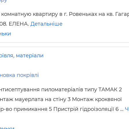
х комнатную квартиру в г. Ровеньках на кв. Гага
708. ЕЛЕНА.
Детальніше
ньки
рівля, матеріали
новка покрівлі
Антисептування пиломатеріалів типу ТАМАК 2
нтаж мауерлата на стіну 3 Монтаж кроквяної
р-во примикання 5 Пристрій гідроізоляції 6 …
Ч
еньки