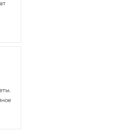
ат
еты.
йное