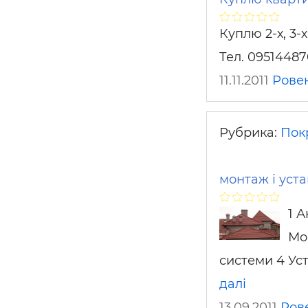
Куплю 2-х, 3-
Тел. 0951448
11.11.2011
Рове
Рубрика:
Пок
монтаж і уста
1 
Мо
системи 4 Уст
далі
13.09.2011
Ров