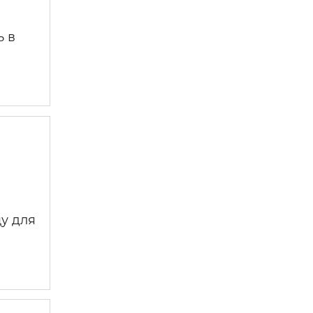
ь в
у для