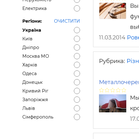
Вы
Електрика
фу
Регіони:
ОЧИСТИТИ
вы
Україна
11.03.2014
Ров
Київ
Дніпро
Москва МО
Рубрика:
Різ
Харків
Одеса
Металлочереп
Донецьк
Кривий Ріг
Мы
Запоріжжя
кр
Львів
Сімферополь
17.