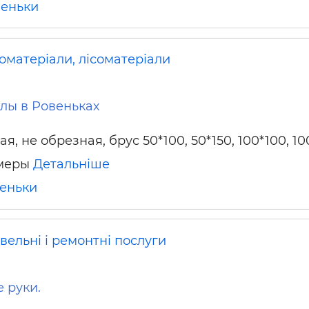
еньки
ьні і ремонтні послуги
Робота в будівництві
Резюме
оматеріали, лісоматеріали
лы в Ровеньках
я, не обрезная, брус 50*100, 50*150, 100*100, 10
змеры
Детальніше
еньки
вельні і ремонтні послуги
 руки.