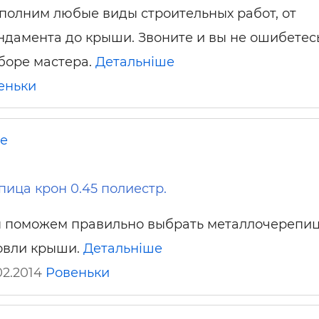
полним любые виды строительных работ, от
ндамента до крыши. Звоните и вы не ошибетес
боре мастера.
Детальніше
еньки
не
ица крон 0.45 полиестр.
 поможем правильно выбрать металлочерепиц
овли крыши.
Детальніше
02.2014
Ровеньки