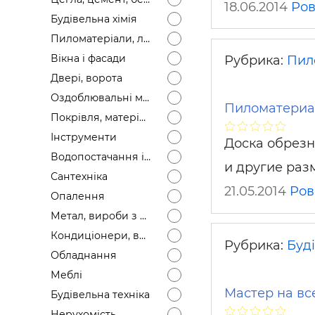
18.06.2014
Ров
Будівел
Будівельна хімія
Пиломатеріали, лісоматеріали
Вікна і фасади
Рубрика:
Пил
Двері, ворота
Оздоблювальні матеріали
Пиломатериа
Покрівля, матеріали
Інструменти
Доска обрезна
Водопостачання і каналізація
и другие ра
Сантехніка
21.05.2014
Ров
Опалення
Метал, вироби з металу
Кондиціонери, вентиляція
Рубрика:
Буді
Обладнання
Меблі
Мастер на все
Будівельна техніка
Нерухомість