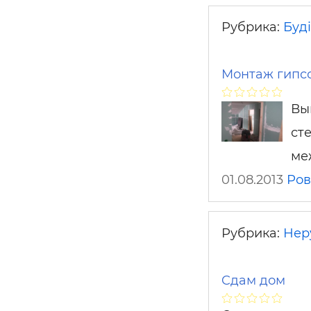
Рубрика:
Буді
Монтаж гипс
Вы
сте
ме
01.08.2013
Ров
Рубрика:
Нер
Cдам дом