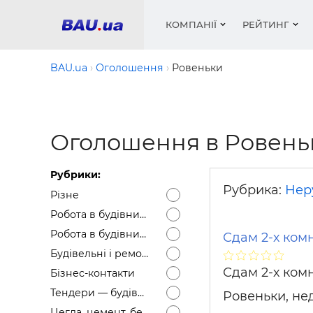
КОМПАНІЇ
РЕЙТИНГ
BAU.ua
Оголошення
Ровеньки
Вікна
Будівел
Сантехн
Труби, 
Вистав
Оголошення в Ровень
Матеріа
Інстру
Електр
Сипучі м
Катало
пінобл
цемент .
Проект
Меблі
Оголо
Рубрики:
Фарби, 
Покрів
Медіа
Опален
Рейтинг
Рубрика:
Нер
Різне
Теплоіз
Робота в будівництві — Вакансії
Кондиц
Фарби, 
Робота в будівництві — Резюме
Сдам 2-х ком
Оздобл
Будівел
Будівельні і ремонтні послуги
Вікна і
Сдам 2-х ком
Бізнес-контакти
Будівел
Тендери — будівельні
Ровеньки, не
Цегла, цемент, бетон, щебінь тощо