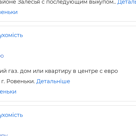
айоне Залесья с последующим выкупом..
Детал
веньки
ухомість
лю
й газ. дом или квартиру в центре с евро
 г. Ровеньки.
Детальніше
еньки
ухомість
иру