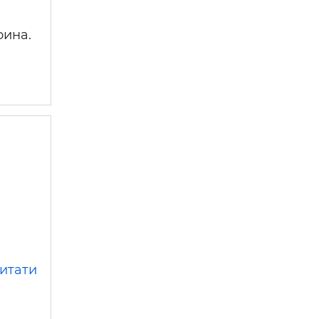
рина.
итати