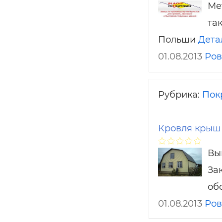
Ме
та
Польши
Дета
01.08.2013
Ров
Рубрика:
Пок
Кровля крыш
Вы
За
об
01.08.2013
Ров