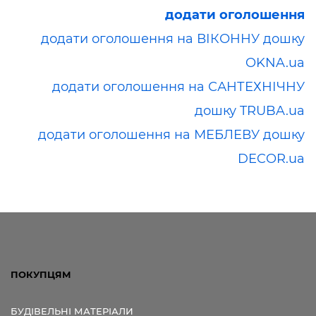
додати оголошення
додати оголошення на ВІКОННУ дошку
OKNA.ua
додати оголошення на САНТЕХНІЧНУ
дошку TRUBA.ua
додати оголошення на МЕБЛЕВУ дошку
DECOR.ua
ПОКУПЦЯМ
БУДІВЕЛЬНІ МАТЕРІАЛИ