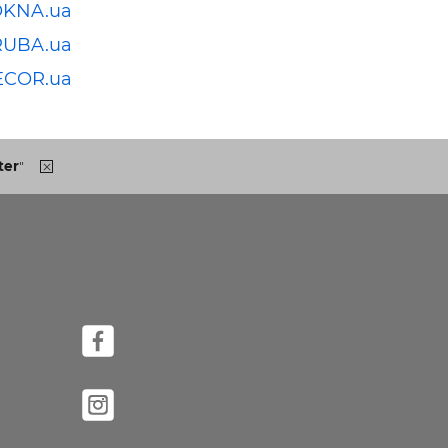
OKNA.ua
RUBA.ua
ECOR.ua
ter
"