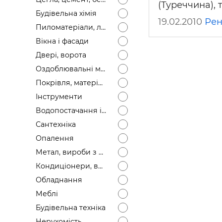
(Туреччина), 
Будівел
Будівельна хімія
19.02.2010
Рен
Пиломатеріали, лісоматеріали
Вікна і фасади
Двері, ворота
Оздоблювальні матеріали
Покрівля, матеріали
Інструменти
Водопостачання і каналізація
Сантехніка
Опалення
Метал, вироби з металу
Кондиціонери, вентиляція
Обладнання
Меблі
Будівельна техніка
Нерухомість