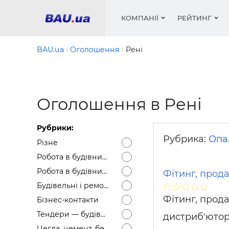
КОМПАНІЇ
РЕЙТИНГ
BAU.ua
Оголошення
Рені
Вікна
Будівел
Сантехн
Труби, 
Вистав
Оголошення в Рені
Матеріа
Інстру
Електр
Сипучі м
Катало
пінобл
цемент .
Проект
Меблі
Оголо
Рубрики:
Фарби, 
Покрів
Медіа
Опален
Рейтинг
Рубрика:
Опа
Різне
Вікна
Робота в будівництві — Вакансії
Кондиц
Фарби, 
Робота в будівництві — Резюме
Фітинг, прод
Оздобл
Будівел
Будівельні і ремонтні послуги
Вікна і
Фітинг, прода
Бізнес-контакти
Будівел
Тендери — будівельні
дистриб'ютор
Цегла, цемент, бетон, щебінь тощо