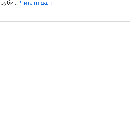
труби …
Читати далі
ьні і ремонтні послуги
Робота в будівництві
Резюме
і