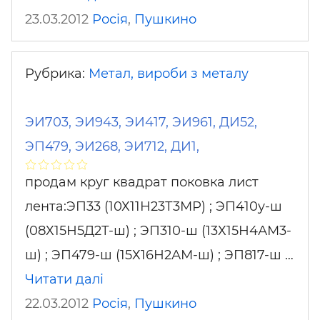
23.03.2012
Росія
,
Пушкино
Рубрика:
Метал, вироби з металу
ЭИ703, ЭИ943, ЭИ417, ЭИ961, ДИ52,
ЭП479, ЭИ268, ЭИ712, ДИ1,
продам круг квадрат поковка лист
лента:ЭП33 (10Х11Н23Т3МР) ; ЭП410у-ш
(08Х15Н5Д2Т-ш) ; ЭП310-ш (13Х15Н4АМ3-
ш) ; ЭП479-ш (15Х16Н2АМ-ш) ; ЭП817-ш …
Читати далі
22.03.2012
Росія
,
Пушкино