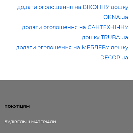
додати оголошення на ВІКОННУ дошку
OKNA.ua
додати оголошення на САНТЕХНІЧНУ
дошку TRUBA.ua
додати оголошення на МЕБЛЕВУ дошку
DECOR.ua
ПОКУПЦЯМ
БУДІВЕЛЬНІ МАТЕРІАЛИ