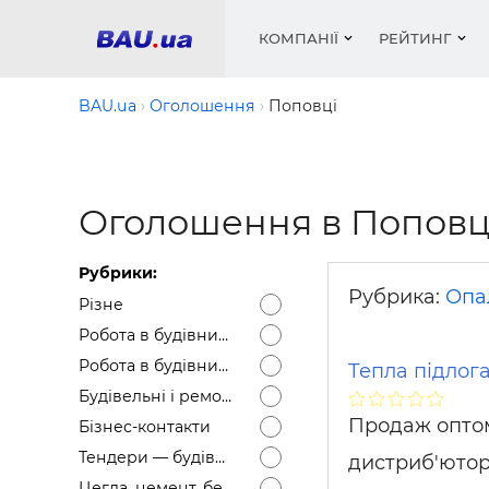
КОМПАНІЇ
РЕЙТИНГ
BAU.ua
Оголошення
Поповці
Вікна
Будівел
Сантехн
Труби, 
Вистав
Оголошення в Поповц
Матеріа
Інстру
Електр
Сипучі м
Катало
пінобл
цемент .
Проект
Меблі
Оголо
Рубрики:
Фарби, 
Покрів
Медіа
Опален
Рейтинг
Рубрика:
Опа
Різне
Теплоіз
Робота в будівництві — Вакансії
Кондиц
Фарби, 
Робота в будівництві — Резюме
Тепла підлога
Оздобл
Будівел
Будівельні і ремонтні послуги
Вікна і
Продаж оптом.
Бізнес-контакти
Будівел
Тендери — будівельні
дистриб'ютора
Цегла, цемент, бетон, щебінь тощо