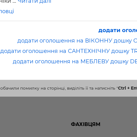
ніки …
Читати далі
повці
додати ого
додати оголошення на ВІКОННУ дошку 
додати оголошення на САНТЕХНІЧНУ дошку T
додати оголошення на МЕБЛЕВУ дошку D
бачили помилку на сторінці, виділіть її та натисніть
"
Ctrl + En
ФАХІВЦЯМ