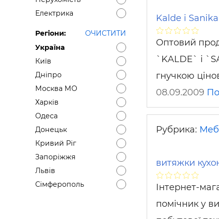
Електрика
Kalde і Sanik
Регіони:
ОЧИСТИТИ
Оптовий прода
Україна
`KALDE` і `S
Київ
гнучкою ціно
Дніпро
Москва МО
08.09.2009
По
Харків
Одеса
Рубрика:
Меб
Донецьк
Кривий Ріг
Запоріжжя
витяжки кухон
Львів
Сімферополь
Інтернет-мага
помічник у в