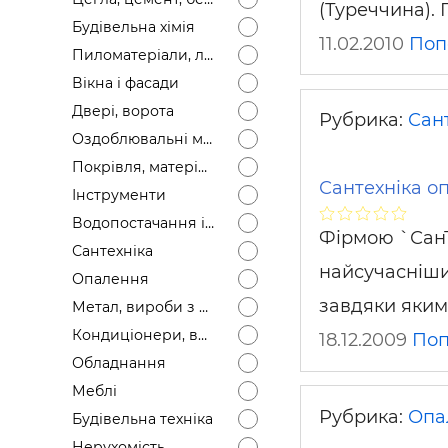
(Туреччина). 
Будівел
Будівельна хімія
11.02.2010
Поп
Пиломатеріали, лісоматеріали
Вікна і фасади
Двері, ворота
Рубрика:
Сан
Оздоблювальні матеріали
Покрівля, матеріали
Сантехніка о
Інструменти
Водопостачання і каналізація
Фірмою `СанТ
Сантехніка
найсучасніши
Опалення
завдяки яким
Метал, вироби з металу
Кондиціонери, вентиляція
18.12.2009
Поп
Обладнання
Меблі
Рубрика:
Опа
Будівельна техніка
Нерухомість