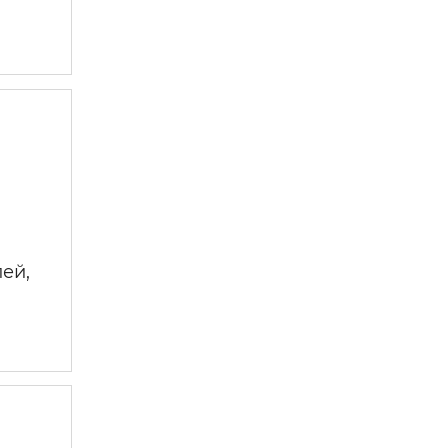
 —
ей,