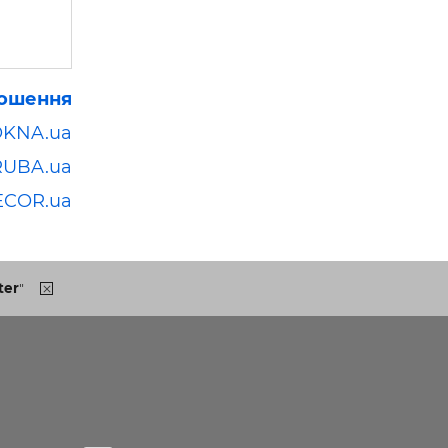
лошення
OKNA.ua
RUBA.ua
ECOR.ua
ter
"