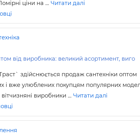
Помірні ціни на …
Читати далі
ьні і ремонтні послуги
Робота в будівництві
Резюме
овці
техніка
птом від виробника: великий асортимент, виго
раст` здійснюється продаж сантехніки оптом
х і вже улюблених покупцям популярних модел
 вітчизняні виробники …
Читати далі
овці
лення