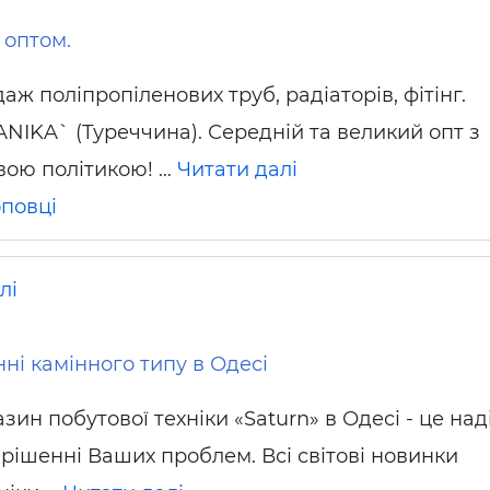
a оптом.
ж поліпропіленових труб, радіаторів, фітінг.
ANIKA` (Туреччина). Середній та великий опт з
вою політикою! …
Читати далі
повці
лі
ні камінного типу в Одесі
зин побутової техніки «Saturn» в Одесі - це на
ирішенні Ваших проблем. Всі світові новинки