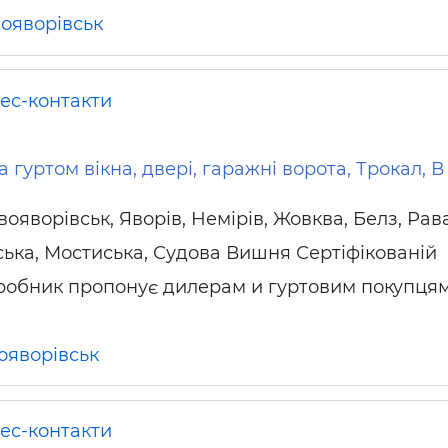
ояворівськ
нес-контакти
 гуртом вікна, двері, гаражні ворота, Трокал, В
ояворівськ, Яворів, Немірів, Жовква, Белз, Рав
ська, Мостиська, Судова Вишня Сертіфікованій
робник пропонує дилерам и гуртовим покупцям
ояворівськ
нес-контакти