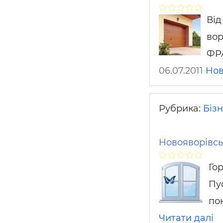
Від
вор
ФР
06.07.2011
Нов
Рубрика:
Біз
Новояворівськ
Го
Пу
по
Читати далі