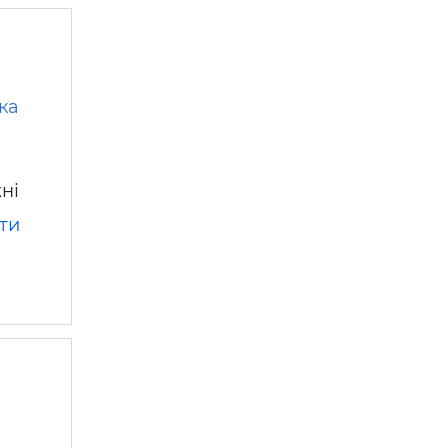
ка
ні
ти