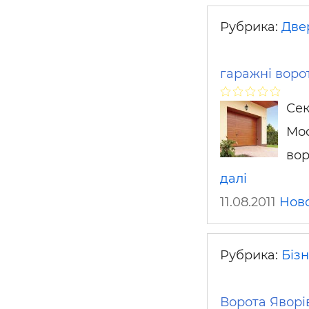
Рубрика:
Двер
гаражні воро
Сек
Мос
вор
далі
11.08.2011
Ново
Рубрика:
Біз
Ворота Яворів