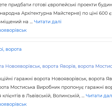
ете придбати готові європейські проекти будин
народна Архітектурна Майстерня) по ціні 600 
озміщений на …
Читати далі
ояворівськ
і, ворота
та Новояворівськ, ворота Яворів, ворота Мости
кційні гаражні ворота Новояворівськ, ворота Яв
рота Мостиська Виробник пропонує гаражні во
 клієнтів в Львівській, Волинській, …
Читати дал
ояворівськ