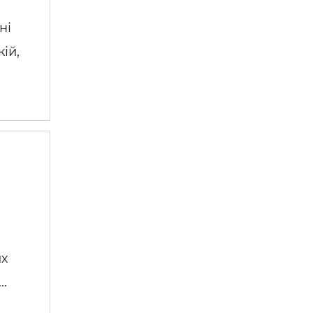
ні
ій,
их
 …