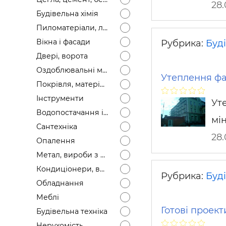
28.
Будівел
Будівельна хімія
Пиломатеріали, лісоматеріали
Вікна і фасади
Рубрика:
Буді
Двері, ворота
Оздоблювальні матеріали
Утеплення фа
Покрівля, матеріали
Інструменти
Ут
Водопостачання і каналізація
мі
Сантехніка
28.
Опалення
Метал, вироби з металу
Кондиціонери, вентиляція
Рубрика:
Буді
Обладнання
Меблі
Готові проект
Будівельна техніка
Нерухомість