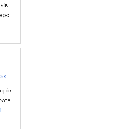
ків
євро
ськ
орів,
рота
і