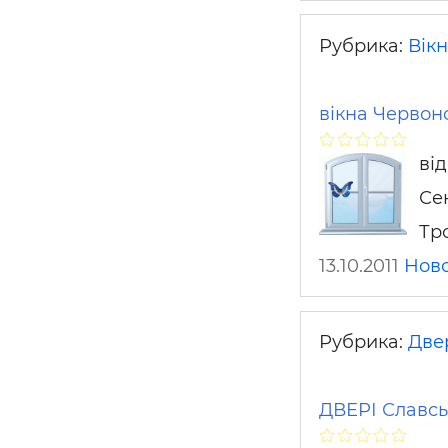
Рубрика:
Вікн
вікна Червоно
ві
Се
Тро
13.10.2011
Ново
Рубрика:
Двер
ДВЕРІ Славськ