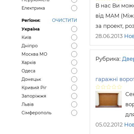
В нас Ви мож
Електрика
від МАМ (Між
Регіони:
ОЧИСТИТИ
за проект, р
Україна
28.06.2013
Нов
Київ
Дніпро
Москва МО
Рубрика:
Двер
Харків
Одеса
гаражні воро
Донецьк
Кривий Ріг
Се
Запоріжжя
во
Львів
Сімферополь
для
05.02.2012
Нов