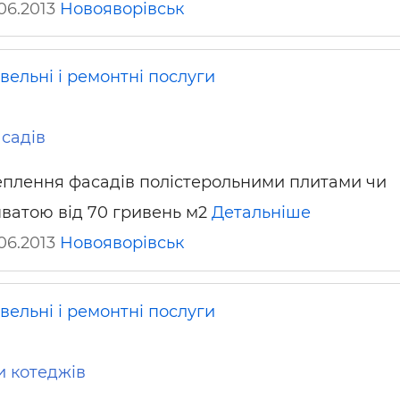
06.2013
Новояворівськ
ьні і ремонтні послуги
Робота в будівництві
Резюме
вельні і ремонтні послуги
садів
еплення фасадів полістерольними плитами чи
нватою від 70 гривень м2
Детальніше
06.2013
Новояворівськ
вельні і ремонтні послуги
и котеджів