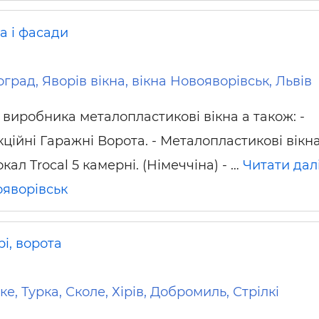
а і фасади
град, Яворів вікна, вікна Новояворівськ, Львів
д виробника металопластикові вікна а також: -
кційні Гаражні Ворота. - Металопластикові вікн
кал Trocal 5 камерні. (Німеччіна) - …
Читати дал
яворівськ
і, ворота
е, Турка, Сколе, Хірів, Добромиль, Стрілкі