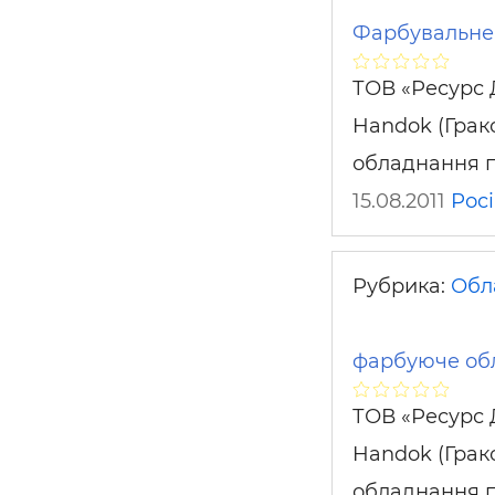
Фарбувальне
ТОВ «Ресурс 
Handok (Грак
обладнання 
15.08.2011
Росі
Рубрика:
Обл
фарбуюче об
ТОВ «Ресурс 
Handok (Грак
обладнання 