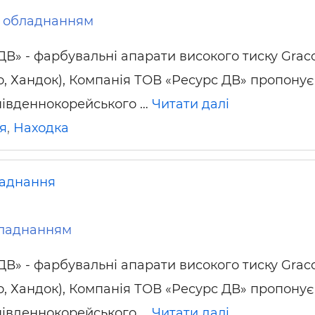
 обладнанням
ДВ» - фарбувальні апарати високого тиску Graco
о, Хандок), Компанія ТОВ «Ресурс ДВ» пропонує
південнокорейського …
Читати далі
я
,
Находка
аднання
ладнанням
ДВ» - фарбувальні апарати високого тиску Graco
о, Хандок), Компанія ТОВ «Ресурс ДВ» пропонує
південнокорейського …
Читати далі