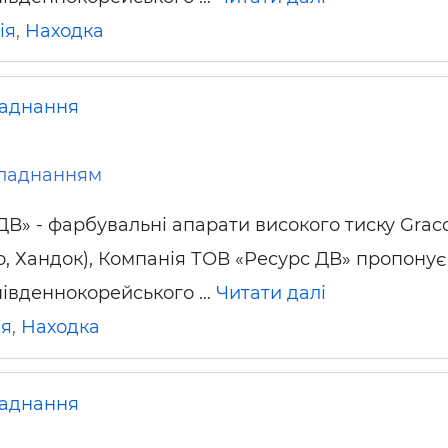
ія
,
Находка
аднання
ладнанням
ДВ» - фарбувальні апарати високого тиску Graco
о, Хандок), Компанія ТОВ «Ресурс ДВ» пропонує
південнокорейського …
Читати далі
ія
,
Находка
аднання