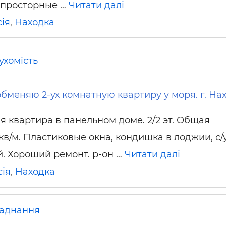
 просторные …
Читати далі
ьні і ремонтні послуги
Робота в будівництві
Резюме
ія
,
Находка
ухомість
бменяю 2-ух комнатную квартиру у моря. г. На
я квартира в панельном доме. 2/2 эт. Общая
кв/м. Пластиковые окна, кондишка в лоджии, с/
 Хороший ремонт. р-он …
Читати далі
сія
,
Находка
аднання