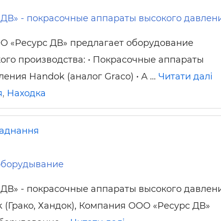
ДВ» - покрасочные аппараты высокого давлен
О «Ресурс ДВ» предлагает оборудование
го производства: • Покрасочные аппараты
ления Handok (аналог Graco) • А …
Читати далі
я
,
Находка
аднання
оборудывание
ДВ» - покрасочные аппараты высокого давлен
k (Грако, Хандок), Компания ООО «Ресурс ДВ»