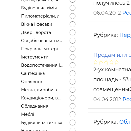
получилось 2
Будівел
Будівельна хімія
06.04.2012
Рос
Пиломатеріали, лісоматеріали
Вікна і фасади
Двері, ворота
Рубрика:
Нер
Оздоблювальні матеріали
Покрівля, матеріали
Продам или о
Інструменти
Водопостачання і каналізація
2-ух комнатна
Сантехніка
площадь - 53 
Опалення
совмещённый.
Метал, вироби з металу
Кондиціонери, вентиляція
04.04.2012
Ро
Обладнання
Меблі
Рубрика:
Обл
Будівельна техніка
Нерухомість