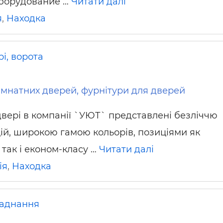
оборудование …
Читати далі
я
,
Находка
і, ворота
мнатних дверей, фурнітури для дверей
двері в компанії `УЮТ` представлені безліччю
цій, широкою гамою кольорів, позиціями як
 так і економ-класу …
Читати далі
ія
,
Находка
аднання