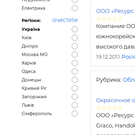
Електрика
ООО «Ресурс 
Регіони:
ОЧИСТИТИ
Компания ОО
Україна
южнокорейско
Київ
высокого дав
Дніпро
Москва МО
19.12.2011
Росі
Харків
Одеса
Рубрика:
Обл
Донецьк
Кривий Ріг
Запоріжжя
Окрасочное 
Львів
Сімферополь
ООО «Ресурс 
Graco, Hando