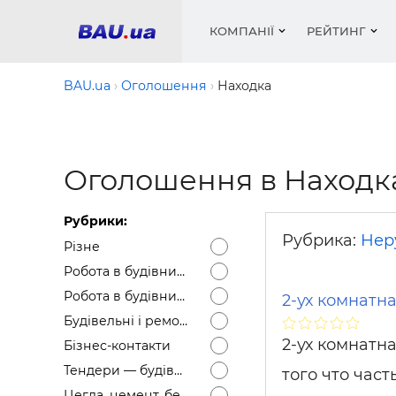
КОМПАНІЇ
РЕЙТИНГ
BAU.ua
Оголошення
Находка
Вікна
Будівел
Сантехн
Труби, 
Вистав
Оголошення в Находк
Матеріа
Інстру
Електр
Сипучі м
Катало
пінобл
цемент .
Проект
Меблі
Оголо
Рубрики:
Фарби, 
Покрів
Медіа
Опален
Рейтинг
Рубрика:
Нер
Різне
Вікна
Робота в будівництві — Вакансії
Кондиц
Фарби, 
Робота в будівництві — Резюме
2-ух комнатн
Оздобл
Будівел
Будівельні і ремонтні послуги
Вікна і
2-ух комнатн
Бізнес-контакти
Будівел
Тендери — будівельні
того что час
Цегла, цемент, бетон, щебінь тощо