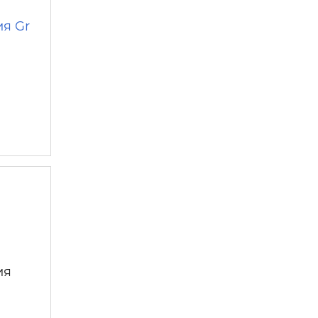
ия Gr
ия