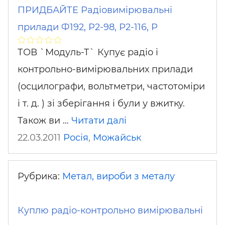
ПРИДБАЙТЕ Радіовимірювальні
прилади Ф192, Р2-98, Р2-116, Р
ТОВ `Модуль-Т` Купує радіо і
контрольно-вимірювальних прилади
(осцилографи, вольтметри, частотоміри
і т. д. ) зі зберігання і були у вжитку.
Також ви …
Читати далі
22.03.2011
Росія
,
Можайськ
Рубрика:
Метал, вироби з металу
Куплю радіо-контрольно вимірювальні