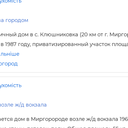
ухомість
за городом
чный дом в с. Клюшниковка (20 км от г. Мирго
в 1987 году, приватизированный участок пло
альніше
ргород
ухомість
озле ж/д вокзала
ется дом в Миргоророде возле ж/д вокзала 1968 