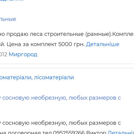
ельные
о продаю леса строительные (рамные).Компле
й. Цена за комплект 5000 грн.
Детальніше
2012
Миргород
оматеріали, лісоматеріали
 сосновую необрезную, любых размеров с
 сосновую необрезную, любых размеров с
на договорная тел.0952559266 Виктор
Детальн