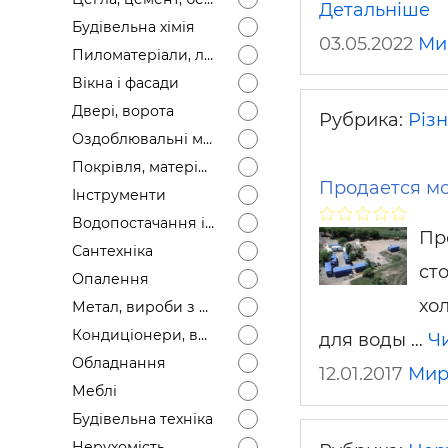
Детальніше
Будівел
Будівельна хімія
03.05.2022
Ми
Пиломатеріали, лісоматеріали
Вікна і фасади
Двері, ворота
Рубрика:
Різ
Оздоблювальні матеріали
Покрівля, матеріали
Продается м
Інструменти
Водопостачання і каналізація
Пр
Сантехніка
сто
Опалення
хо
Метал, вироби з металу
Кондиціонери, вентиляція
для воды …
Чи
Обладнання
12.01.2017
Мир
Меблі
Будівельна техніка
Нерухомість