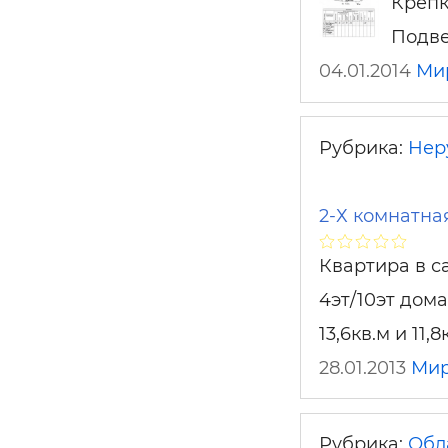
Крепк
Подве
04.01.2014
Ми
Рубрика:
Нер
2-Х комнатна
Квартира в са
4эт/10эт дом
13,6кв.м и 11,8
28.01.2013
Мир
Рубрика:
Обл