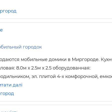
ьні і ремонтні послуги
Робота в будівництві
Резюме
ргород
не
обильный городок
одаются мобильные домики в Миргороде. Кухн
ловая: 8.0м х 2.5м х 2.5 оборудованная:
лодильником, эл. плитой 4-х комфорочной, емк
тати далі
город