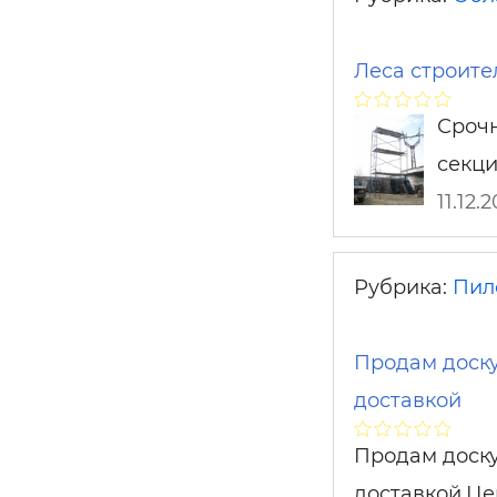
Леса строит
Срочн
секци
11.12.
Рубрика:
Пил
Продам доску
доставкой
Продам доску
доставкой.Це