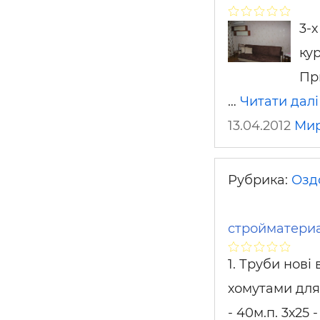
3-
ку
Пр
…
Читати далі
13.04.2012
Мир
Рубрика:
Озд
стройматериа
1. Труби нові
хомутами для 
- 40м.п. 3х25 