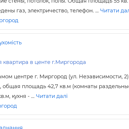
ие стены, потолок, полы. Общая площадь 55 кв.
дены газ, электричество, телефон. …
Читати дал
ргород
ухомість
я квартира в центе г.Миргорода
мом центре г. Миргород (ул. Независимости, 2)
а, общая площадь 42,7 кв.м (комнаты раздельны
кв.м, кухня - …
Читати далі
город
аднання