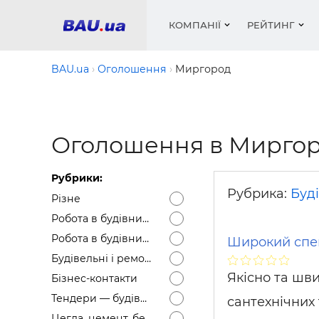
КОМПАНІЇ
РЕЙТИНГ
BAU.ua
Оголошення
Миргород
Вікна
Будівел
Сантехн
Труби, 
Вистав
Оголошення в Миргор
Матеріа
Інстру
Електр
Сипучі м
Катало
пінобл
цемент .
Проект
Меблі
Оголо
Рубрики:
Фарби, 
Покрів
Медіа
Опален
Рейтинг
Рубрика:
Буді
Різне
Теплоіз
Робота в будівництві — Вакансії
Кондиц
Фарби, 
Робота в будівництві — Резюме
Широкий спек
Оздобл
Будівел
Будівельні і ремонтні послуги
Вікна і
Якісно та шв
Бізнес-контакти
Будівел
Тендери — будівельні
сантехнічних 
Цегла, цемент, бетон, щебінь тощо