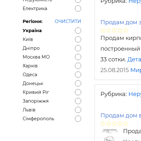
Рубрика:
Нер
Електрика
Регіони:
ОЧИСТИТИ
Продам дом 
Україна
Продам кирпи
Київ
построенный 
Дніпро
Москва МО
33 сотки.
Дет
Харків
25.08.2015
Ми
Одеса
Донецьк
Кривий Ріг
Рубрика:
Нер
Запоріжжя
Львів
Продам дом в
Сімферополь
Прода