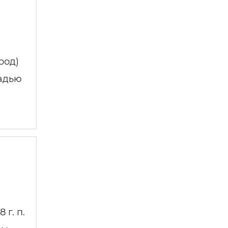
род)
щадью
г. п.