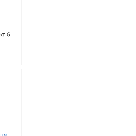
кт 6
іше