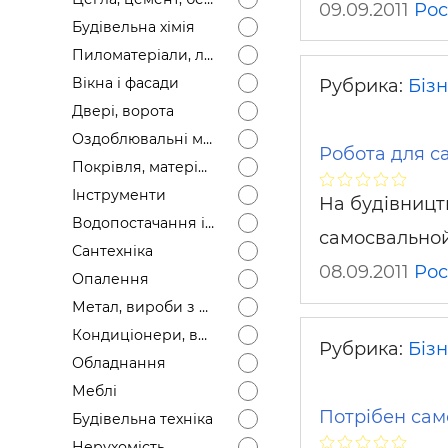
09.09.2011
Рос
Будівел
Будівельна хімія
Пиломатеріали, лісоматеріали
Вікна і фасади
Рубрика:
Біз
Двері, ворота
Оздоблювальні матеріали
Робота для са
Покрівля, матеріали
Інструменти
На будівницт
Водопостачання і каналізація
самосвальной
Сантехніка
08.09.2011
Рос
Опалення
Метал, вироби з металу
Кондиціонери, вентиляція
Рубрика:
Біз
Обладнання
Меблі
Потрібен сам
Будівельна техніка
Нерухомість