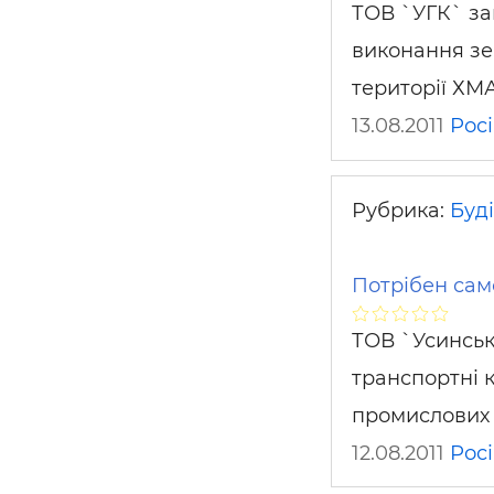
ТОВ `УГК` за
виконання зем
території ХМА
13.08.2011
Росі
Рубрика:
Буді
Потрібен сам
ТОВ `Усинськ
транспортні к
промислових д
12.08.2011
Росі