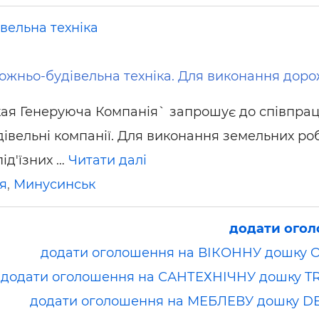
вельна техніка
ожньо-будівельна техніка. Для виконання дор
ая Генеруюча Компанія` запрошує до співпрац
івельні компанії. Для виконання земельних роб
ід'їзних …
Читати далі
я
,
Минусинськ
додати ого
додати оголошення на ВІКОННУ дошку 
додати оголошення на САНТЕХНІЧНУ дошку T
додати оголошення на МЕБЛЕВУ дошку D