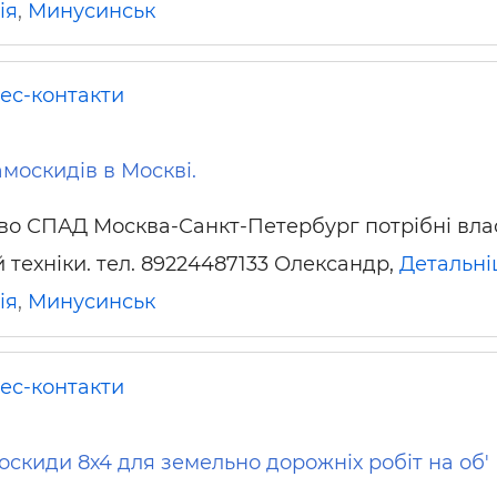
ія
,
Минусинськ
ьні і ремонтні послуги
Робота в будівництві
Резюме
нес-контакти
москидів в Москві.
во СПАД Москва-Санкт-Петербург потрібні вл
 техніки. тел. 89224487133 Олександр,
Детальн
ія
,
Минусинськ
нес-контакти
оскиди 8х4 для земельно дорожніх робіт на об'