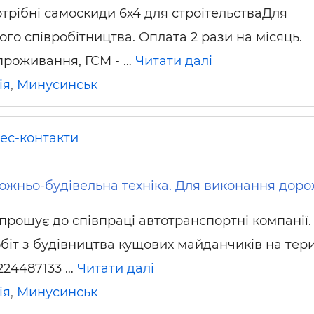
трібні самоскиди 6х4 для строітельстваДля
го співробітництва. Оплата 2 рази на місяць.
проживання, ГСМ - …
Читати далі
ія
,
Минусинськ
нес-контакти
ожньо-будівельна техніка. Для виконання дор
прошує до співпраці автотранспортні компанії.
біт з будівництва кущових майданчиків на тери
9224487133 …
Читати далі
ія
,
Минусинськ