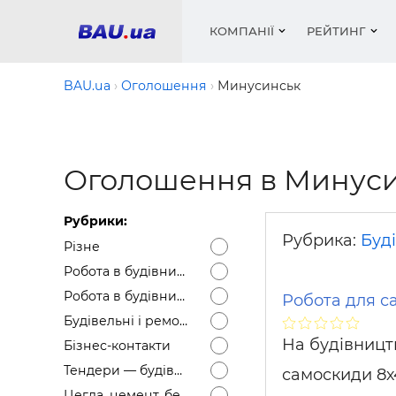
КОМПАНІЇ
РЕЙТИНГ
BAU.ua
Оголошення
Минусинськ
Вікна
Будівел
Сантехн
Труби, 
Вистав
Оголошення в Минус
Матеріа
Інстру
Електр
Сипучі м
Катало
пінобл
цемент .
Проект
Меблі
Оголо
Рубрики:
Фарби, 
Покрів
Медіа
Опален
Рейтинг
Рубрика:
Буді
Різне
Теплоіз
Робота в будівництві — Вакансії
Кондиц
Фарби, 
Робота в будівництві — Резюме
Робота для са
Оздобл
Будівел
Будівельні і ремонтні послуги
Вікна і
На будівницт
Бізнес-контакти
Будівел
Тендери — будівельні
самоскиди 8х4
Цегла, цемент, бетон, щебінь тощо