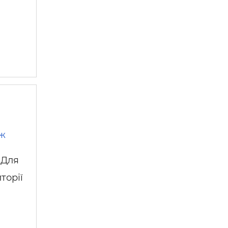
ож
 Для
торії