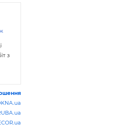
ож
і
іт з
лошення
OKNA.ua
RUBA.ua
ECOR.ua