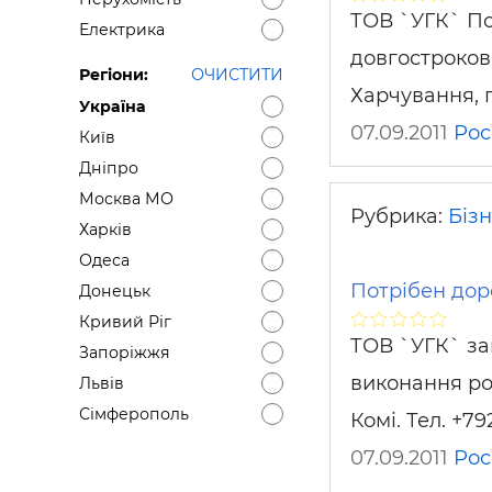
ТОВ `УГК` По
Електрика
довгостроково
Регіони:
ОЧИСТИТИ
Харчування, 
Україна
07.09.2011
Рос
Київ
Дніпро
Москва МО
Рубрика:
Біз
Харків
Одеса
Потрібен дор
Донецьк
Кривий Ріг
ТОВ `УГК` за
Запоріжжя
виконання ро
Львів
Сімферополь
Комі. Тел. +7
07.09.2011
Рос