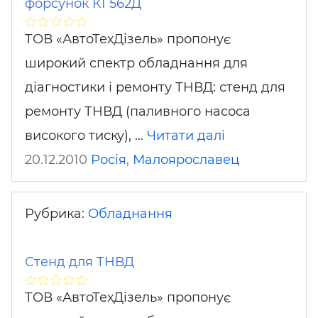
форсунок КІ 562Д
ТОВ «АвтоТехДізель» пропонує
широкий спектр обладнання для
діагностики і ремонту ТНВД: стенд для
ремонту ТНВД (паливного насоса
високого тиску), …
Читати далі
20.12.2010
Росія
,
Малоярославец
Рубрика:
Обладнання
Стенд для ТНВД
ТОВ «АвтоТехДізель» пропонує