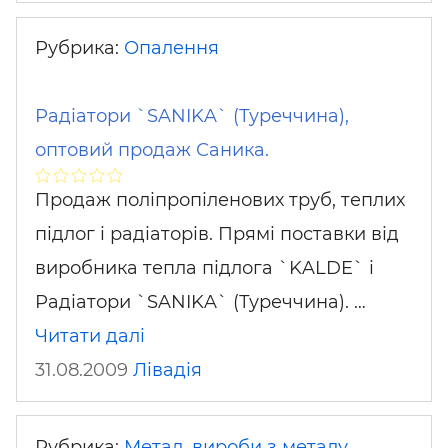
Рубрика:
Опалення
Радіатори `SANIKA` (Туреччина),
оптовий продаж Саника.
Продаж поліпропіленових труб, теплих
підлог і радіаторів. Прямі поставки від
виробника тепла підлога `KALDE` і
Радіатори `SANIKA` (Туреччина). …
Читати далі
31.08.2009
Лівадія
Рубрика:
Метал, вироби з металу