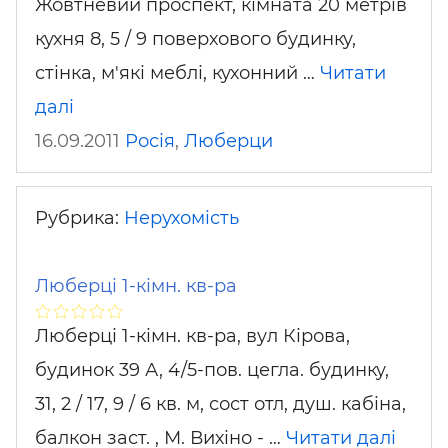
Жовтневий проспект, кімната 20 метрів
кухня 8, 5 / 9 поверхового будинку,
стінка, м'які меблі, кухонний …
Читати
далі
16.09.2011
Росія
,
Люберци
Рубрика:
Нерухомість
Люберці 1-кімн. кв-ра
Люберці 1-кімн. кв-ра, вул Кірова,
будинок 39 А, 4/5-пов. цегла. будинку,
31, 2 / 17, 9 / 6 кв. м, сост отл, душ. кабіна,
балкон заст. , М. Вихіно - …
Читати далі