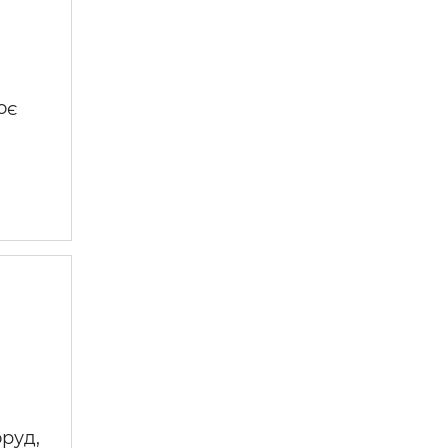
оє
руд,