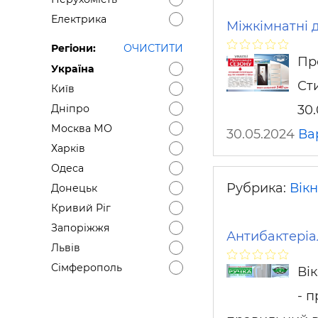
Електрика
Міжкімнатні 
Регіони:
ОЧИСТИТИ
Пр
Україна
Ст
Київ
30.
Дніпро
Москва МО
30.05.2024
Ва
Харків
Одеса
Рубрика:
Вікн
Донецьк
Кривий Ріг
Запоріжжя
Антибактеріа
Львів
Сімферополь
Ві
- п