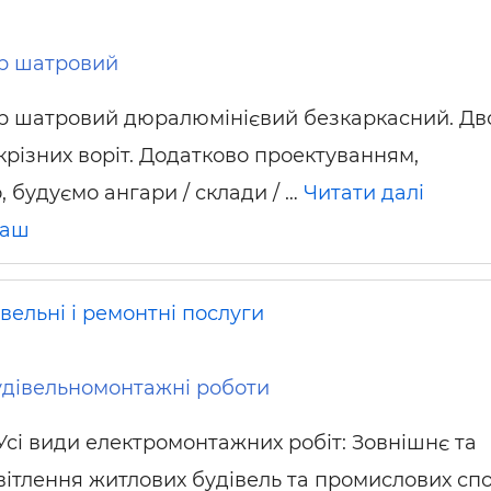
р шатровий
р шатровий дюралюмінієвий безкаркасний. Дв
крізних воріт. Додатково проектуванням,
 будуємо ангари / склади / …
Читати далі
раш
вельні і ремонтні послуги
дівельномонтажні роботи
Усі види електромонтажних робіт: Зовнішнє та
вітлення житлових будівель та промислових спо