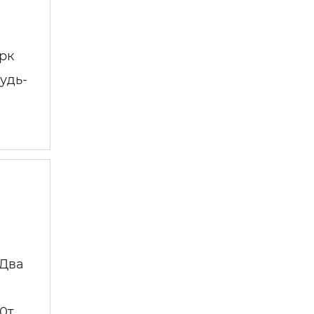
рк
удь-
 Два
т. …