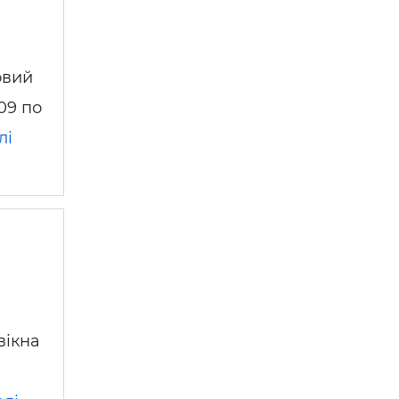
овий
09 по
лі
вікна