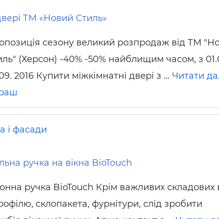
двері ТМ «Новий Стиль»
опозиція сезону великий розпродаж від ТМ "Н
иль" (Херсон) -40% -50% найблищим часом, з 01.
09. 2016 Купити міжкімнатні двері з …
Читати да
раш
а і фасади
льна ручка на вікна BioTouch
конна ручка BioTouch Крім важливих складових 
рофілю, склопакета, фурнітури, слід зробити