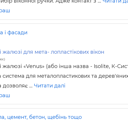
ибір віконної ручки. Адже контакт з …
Читати д
раш
а і фасади
 жалюзі для мета- лопластікових вікон
лос)
 жалюзі «Venus» (або інша назва - Isolite, К-Сис
а система для металопластикових та дерев'яни
а дозволяє …
Читати далі
раш
а, цемент, бетон, щебінь тощо