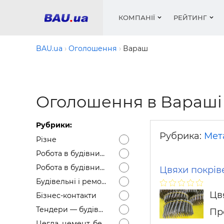
КОМПАНІЇ
РЕЙТИНГ
BAU.ua
Оголошення
Вараш
Вікна
Будівел
Сантехн
Труби, 
Вистав
Оголошення в Вараші
Матеріа
Інстру
Електр
Сипучі м
Катало
пінобл
цемент .
Проект
Меблі
Оголо
Рубрики:
Фарби, 
Покрів
Медіа
Опален
Рейтинг
Рубрика:
Мет
Різне
Теплоіз
Робота в будівництві — Вакансії
Кондиц
Фарби, 
Робота в будівництві — Резюме
Цвяхи покрів
Оздобл
Будівел
Будівельні і ремонтні послуги
Вікна і
Цв
Бізнес-контакти
Будівел
Тендери — будівельні
Пр
Цегла, цемент, бетон, щебінь тощо