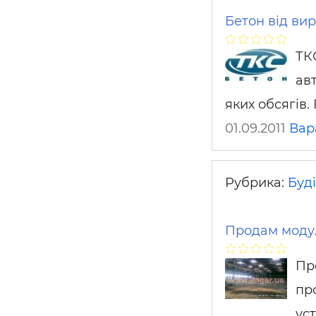
Бетон від ви
ТК
ав
яких обсягів.
01.09.2011
Ва
Рубрика:
Буді
Продам моду
Пр
пр
ус