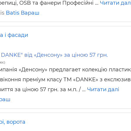
репиці, OSB та фанери Професійні …
Читати дал
ьні і ремонтні послуги
Робота в будівництві
Резюме
tis
Batis
Вараш
а і фасади
 DANKE" від «Денсону» за ціною 57 грн.
лос)
мпанія «Денсону» предлагает колекцію пласти
двіконня преміум класу ТМ «DANKE» з екслюзив
иття за ціною 57 грн. за м.п. / …
Читати далі
раш
і, ворота