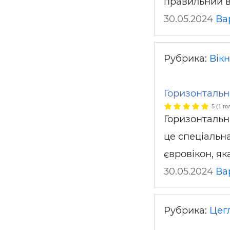
правильний в
30.05.2024
Ва
Рубрика:
Вікн
Горизонтальні
5
(
1
го
Горизонтальні
це спеціальн
євровікон, як
30.05.2024
Ва
Рубрика:
Цегл