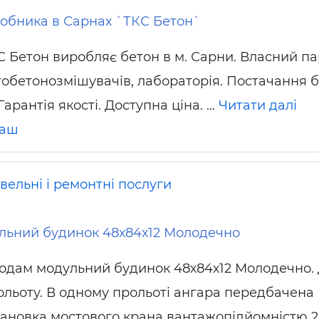
робника в Сарнах `ТКС Бетон`
С Бетон виробляє бетон в м. Сарни. Власний па
тобетонозмішувачів, лабораторія. Постачання б
 Гарантія якості. Доступна ціна. …
Читати далі
раш
вельні і ремонтні послуги
льний будинок 48х84х12 Молодечно
одам модульний будинок 48х84х12 Молодечно.
ольоту. В одному прольоті ангара передбачена
тановка мостового крана вантажопідйомністю 20