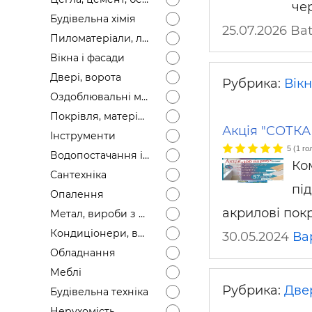
че
Будівел
Будівельна хімія
25.07.2026 Ba
Пиломатеріали, лісоматеріали
Вікна і фасади
Двері, ворота
Рубрика:
Вікн
Оздоблювальні матеріали
Покрівля, матеріали
Акція "СОТКА
Інструменти
5
(
1
го
Водопостачання і каналізація
Ко
Сантехніка
пі
Опалення
акрилові покр
Метал, вироби з металу
Кондиціонери, вентиляція
30.05.2024
Ва
Обладнання
Меблі
Рубрика:
Двер
Будівельна техніка
Нерухомість