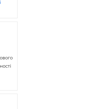
і
 —
кового
ності