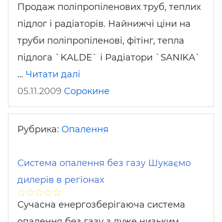
Продаж поліпропіленових труб, теплих
підлог і радіаторів. Найнижчі ціни на
труби поліпропіленові, фітінг, тепла
підлога `KALDE` і Радіатори `SANIKA`
…
Читати далі
05.11.2009
Сорокине
Рубрика:
Опалення
Система опалення без газу Шукаємо
дилерів в регіонах
Сучасна енергозберігаюча система
опалення без газу з дуже низьким