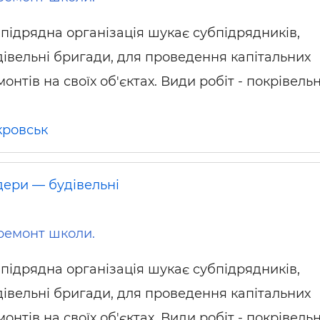
нпідрядна організація шукає субпідрядників,
дівельні бригади, для проведення капітальних
онтів на своїх об'єктах. Види робіт - покрівельн
кровськ
дери — будівельні
ремонт школи.
нпідрядна організація шукає субпідрядників,
дівельні бригади, для проведення капітальних
онтів на своїх об'єктах. Види робіт - покрівельн