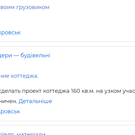
своим грузовиком
кровськ
дери — будівельні
ие коттеджа.
елать проект коттеджа 160 кв.м. на узком учас
ничен.
Детальніше
ровськ
рівля, матеріали