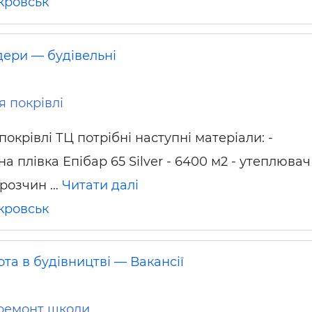
кровськ
дери — будівельні
я покрівлі
окрівлі ТЦ потрібні наступні матеріали: -
на плівка Епібар 65 Silver - 6400 м2 - утеплювач
- розчин …
Читати далі
кровськ
та в будівництві — Вакансії
ремонт школи.