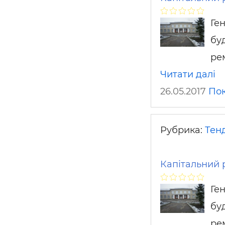
Ге
бу
рем
Читати далі
26.05.2017
По
Рубрика:
Тен
Капітальний 
Ге
бу
рем