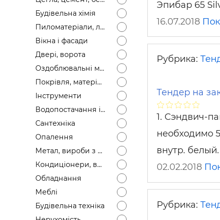
Эпибар 65 Sil
Будівел
Будівельна хімія
16.07.2018
Пок
Пиломатеріали, лісоматеріали
Вікна і фасади
Двері, ворота
Рубрика:
Тен
Оздоблювальні матеріали
Покрівля, матеріали
Тендер на за
Інструменти
Водопостачання і каналізація
1. Сэндвич-па
Сантехніка
необходимо 55
Опалення
внутр. белый
Метал, вироби з металу
Кондиціонери, вентиляція
02.02.2018
По
Обладнання
Меблі
Рубрика:
Тен
Будівельна техніка
Нерухомість