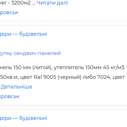
ver - 3200м2 …
Читати далі
ьні і ремонтні послуги
Робота в будівництві
Резюме
ровськ
дери — будівельні
купку сендвич-панелей
нель 150 мм (литой), утеплитель 150мм 45 кг/м3.
0кв.м, цвет Ral 9005 (черный) либо 7024, цвет
.
Детальніше
кровськ
дери — будівельні