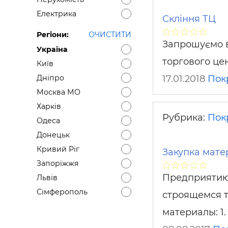
Електрика
Скління ТЦ
Регіони:
ОЧИСТИТИ
Запрошуємо в
Україна
торгового це
Київ
17.01.2018
Пок
Дніпро
Москва МО
Харків
Рубрика:
Пок
Одеса
Донецьк
Кривий Ріг
Закупка мате
Запоріжжя
Предприятию
Львів
Сімферополь
строящемся 
материалы: 1