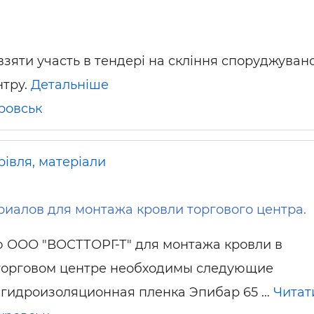
зяти участь в тендері на скління споруджуван
нтру.
Детальніше
ровськ
рівля, матеріали
риалов для монтажа кровли торгового центра.
 ООО "ВОСТТОРГ-Т" для монтажа кровли в
торговом центре необходимы следующие
. гидроизоляционная пленка Эпибар 65 …
Читат