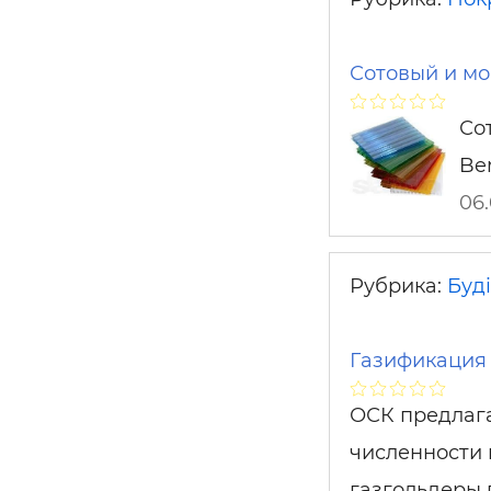
Сотовый и мо
Со
Be
06
Рубрика:
Буді
Газификация
ОСК предлаг
численности 
газгольдеры 