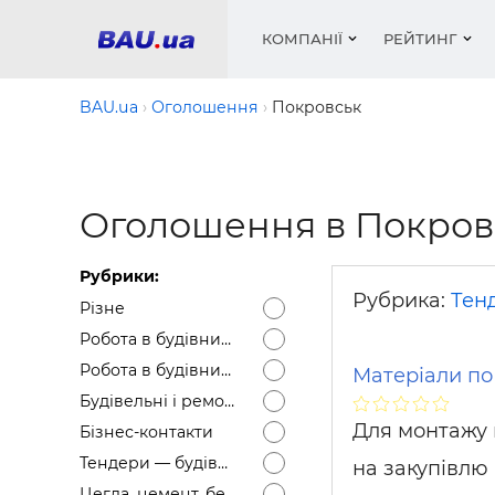
КОМПАНІЇ
РЕЙТИНГ
BAU.ua
Оголошення
Покровськ
Вікна
Будівел
Сантехн
Труби, 
Вистав
Оголошення в Покров
Матеріа
Інстру
Електр
Сипучі м
Катало
пінобл
цемент .
Проект
Меблі
Оголо
Рубрики:
Фарби, 
Покрів
Медіа
Опален
Рейтинг
Рубрика:
Тен
Різне
Теплоіз
Робота в будівництві — Вакансії
Кондиц
Фарби, 
Робота в будівництві — Резюме
Матеріали по
Оздобл
Будівел
Будівельні і ремонтні послуги
Вікна і
Для монтажу 
Бізнес-контакти
Будівел
Тендери — будівельні
на закупівлю 
Цегла, цемент, бетон, щебінь тощо