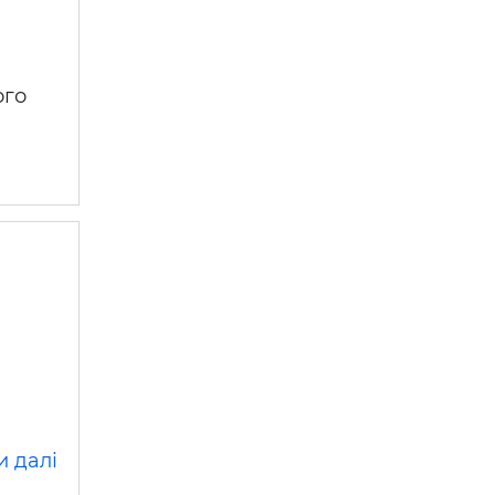
ого
и далі