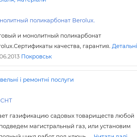
нолитный поликарбонат Berolux.
товый и монолитный поликарбонат
rolux.Сертификаты качества, гарантия.
Детальн
.06.2013
Покровськ
вельні і ремонтні послуги
 СНТ
ает газификацию садовых товариществ любой
подведем магистральный газ, или установим
полный цикл работ под ключь, …
Читати далі