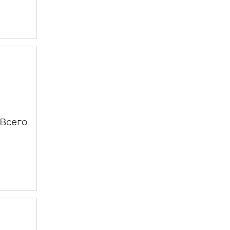
 —
 Всего