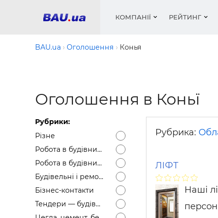
КОМПАНІЇ
РЕЙТИНГ
BAU.ua
Оголошення
Конья
Вікна
Будівел
Сантехн
Труби, 
Вистав
Оголошення в Коньї
Матеріа
Інстру
Електр
Сипучі м
Катало
пінобл
цемент .
Проект
Меблі
Оголо
Рубрики:
Фарби, 
Покрів
Медіа
Опален
Рейтинг
Рубрика:
Обл
Різне
Теплоіз
Робота в будівництві — Вакансії
Кондиц
Фарби, 
Робота в будівництві — Резюме
ЛІФТ
Оздобл
Будівел
Будівельні і ремонтні послуги
Вікна і
Наші л
Бізнес-контакти
Будівел
Тендери — будівельні
персон
Цегла, цемент, бетон, щебінь тощо