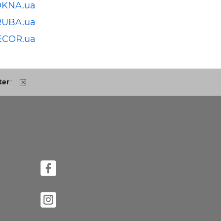
OKNA.ua
RUBA.ua
ECOR.ua
ter
"