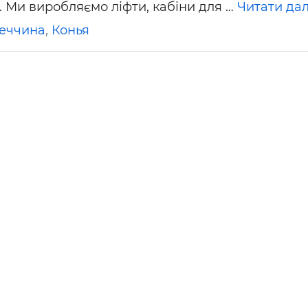
. Ми виробляємо ліфти, кабіни для …
Читати дал
ьні і ремонтні послуги
Робота в будівництві
Резюме
еччина
,
Конья