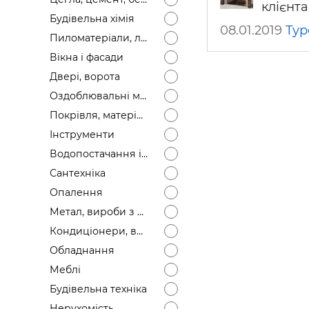
клієнта
Будівел
Будівельна хімія
08.01.2019
Тур
Пиломатеріали, лісоматеріали
Вікна і фасади
Двері, ворота
Оздоблювальні матеріали
Покрівля, матеріали
Інструменти
Водопостачання і каналізація
Сантехніка
Опалення
Метал, вироби з металу
Кондиціонери, вентиляція
Обладнання
Меблі
Будівельна техніка
Нерухомість