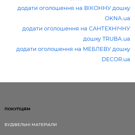
додати оголошення на ВІКОННУ дошку
OKNA.ua
додати оголошення на САНТЕХНІЧНУ
дошку TRUBA.ua
додати оголошення на МЕБЛЕВУ дошку
DECOR.ua
ПОКУПЦЯМ
БУДІВЕЛЬНІ МАТЕРІАЛИ