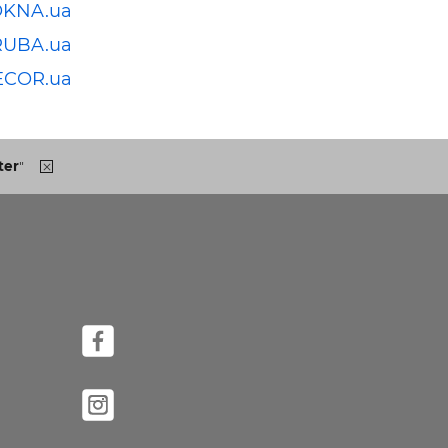
OKNA.ua
RUBA.ua
ECOR.ua
ter
"