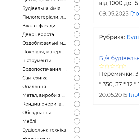
від 1000 до 1
Будівел
Будівельна хімія
09.05.2025
Гл
Пиломатеріали, лісоматеріали
Вікна і фасади
Двері, ворота
Рубрика:
Буді
Оздоблювальні матеріали
Покрівля, матеріали
Б /в будівель
Інструменти
Водопостачання і каналізація
Перемички: 30 *
Сантехніка
* 350, 37 * 12 
Опалення
20.05.2015
Гло
Метал, вироби з металу
Кондиціонери, вентиляція
Обладнання
Меблі
Будівельна техніка
Нерухомість