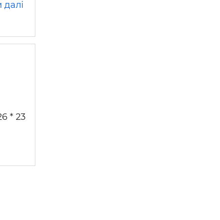
 далі
 —
26 * 23