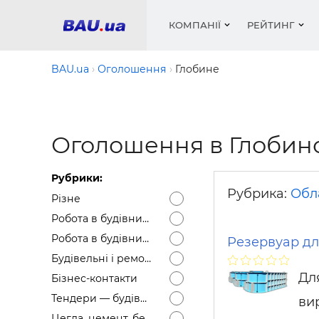
КОМПАНІЇ
РЕЙТИНГ
BAU.ua
Оголошення
Глобине
Вікна
Будівел
Сантехн
Труби, 
Вистав
Оголошення в Глобин
Матеріа
Інстру
Електр
Сипучі м
Катало
пінобл
цемент .
Проект
Меблі
Оголо
Рубрики:
Фарби, 
Покрів
Медіа
Опален
Рейтинг
Рубрика:
Обл
Різне
Теплоіз
Робота в будівництві — Вакансії
Кондиц
Фарби, 
Робота в будівництві — Резюме
Резервуар дл
Оздобл
Будівел
Будівельні і ремонтні послуги
Вікна і
Дл
Бізнес-контакти
Будівел
Тендери — будівельні
ви
Цегла, цемент, бетон, щебінь тощо