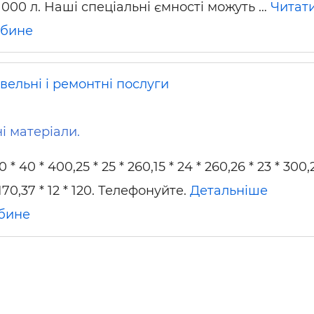
5 000 л. Наші спеціальні ємності можуть …
Читати
ьні і ремонтні послуги
Робота в будівництві
Резюме
обине
вельні і ремонтні послуги
ні матеріали.
 40 * 400,25 * 25 * 260,15 * 24 * 260,26 * 23 * 300,
* 170,37 * 12 * 120. Телефонуйте.
Детальніше
бине