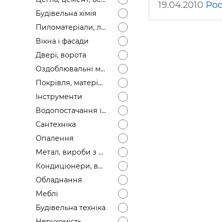
19.04.2010
Рос
Будівел
Будівельна хімія
Пиломатеріали, лісоматеріали
Вікна і фасади
Двері, ворота
Оздоблювальні матеріали
Покрівля, матеріали
Інструменти
Водопостачання і каналізація
Сантехніка
Опалення
Метал, вироби з металу
Кондиціонери, вентиляція
Обладнання
Меблі
Будівельна техніка
Нерухомість