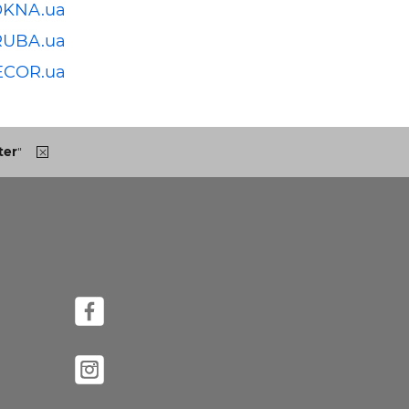
OKNA.ua
RUBA.ua
ECOR.ua
ter
"