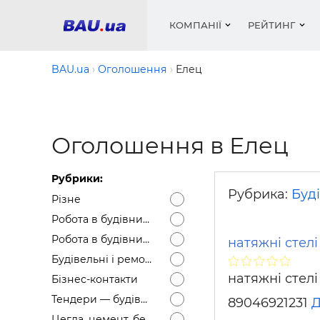
КОМПАНІЇ
РЕЙТИНГ
BAU.ua
Оголошення
Елец
Вікна
Будівел
Сантехн
Труби, 
Вистав
Оголошення в Елец
Матеріа
Інстру
Електр
Сипучі м
Катало
пінобл
цемент .
Проект
Меблі
Оголо
Рубрики:
Фарби, 
Покрів
Медіа
Опален
Рейтинг
Рубрика:
Буді
Різне
Теплоіз
Робота в будівництві — Вакансії
Кондиц
Фарби, 
Робота в будівництві — Резюме
натяжні стел
Оздобл
Будівел
Будівельні і ремонтні послуги
Вікна і
натяжні стелі
Бізнес-контакти
Будівел
Тендери — будівельні
89046921231
Д
Цегла, цемент, бетон, щебінь тощо