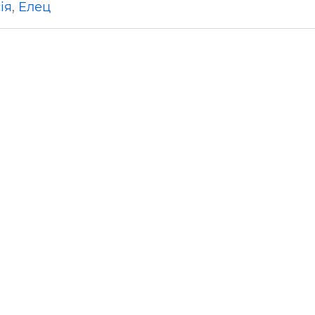
ія
,
Елец
ьні і ремонтні послуги
Робота в будівництві
Резюме