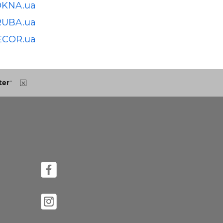
OKNA.ua
RUBA.ua
ECOR.ua
ter
"