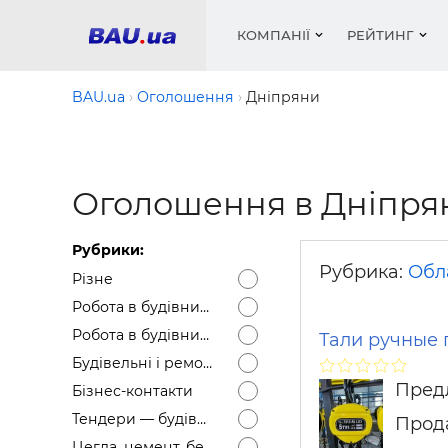
КОМПАНІЇ
РЕЙТИНГ
BAU.ua
Оголошення
Дніпряни
Вікна
Будівел
Сантехн
Труби, 
Вистав
Оголошення в Дніпря
Матеріа
Інстру
Електр
Сипучі м
Катало
пінобл
цемент .
Проект
Меблі
Оголо
Рубрики:
Фарби, 
Покрів
Медіа
Опален
Рейтинг
Рубрика:
Обл
Різне
Вікна
Робота в будівництві — Вакансії
Кондиц
Фарби, 
Робота в будівництві — Резюме
Тали ручные 
Оздобл
Будівел
Будівельні і ремонтні послуги
Вікна і
Предл
Бізнес-контакти
Будівел
Тендери — будівельні
Прода
Цегла, цемент, бетон, щебінь тощо