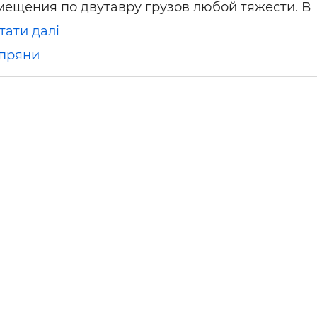
ещения по двутавру грузов любой тяжести. В
ьні і ремонтні послуги
Робота в будівництві
Резюме
тати далі
пряни