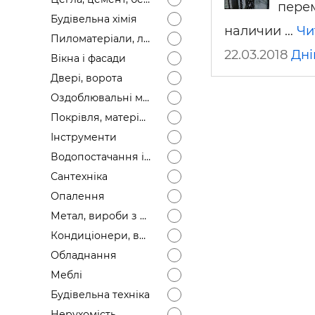
перем
Будівел
Будівельна хімія
наличии …
Чи
Пиломатеріали, лісоматеріали
22.03.2018
Дні
Вікна і фасади
Двері, ворота
Оздоблювальні матеріали
Покрівля, матеріали
Інструменти
Водопостачання і каналізація
Сантехніка
Опалення
Метал, вироби з металу
Кондиціонери, вентиляція
Обладнання
Меблі
Будівельна техніка
Нерухомість