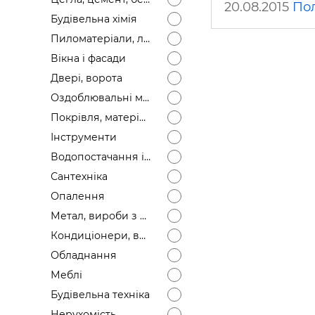
20.08.2015
По
Будівел
Будівельна хімія
Пиломатеріали, лісоматеріали
Вікна і фасади
Двері, ворота
Оздоблювальні матеріали
Покрівля, матеріали
Інструменти
Водопостачання і каналізація
Сантехніка
Опалення
Метал, вироби з металу
Кондиціонери, вентиляція
Обладнання
Меблі
Будівельна техніка
Нерухомість