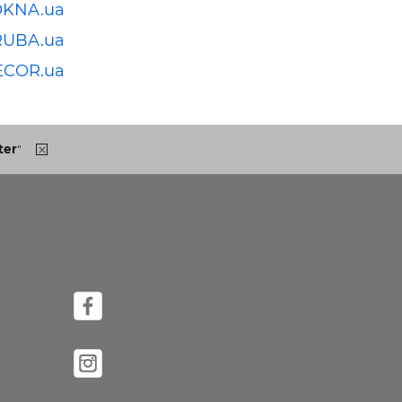
OKNA.ua
RUBA.ua
ECOR.ua
ter
"