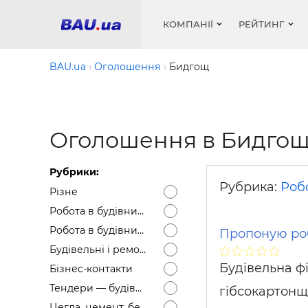
КОМПАНІЇ
РЕЙТИНГ
BAU.ua
Оголошення
Бидгощ
Вікна
Будівел
Сантехн
Труби, 
Вистав
Оголошення в Бидгощ
Матеріа
Інстру
Електр
Сипучі м
Катало
пінобл
цемент .
Проект
Меблі
Оголо
Рубрики:
Фарби, 
Покрів
Медіа
Опален
Рейтинг
Рубрика:
Робо
Різне
Теплоіз
Робота в будівництві — Вакансії
Кондиц
Фарби, 
Робота в будівництві — Резюме
Пропоную роб
Оздобл
Будівел
Будівельні і ремонтні послуги
Вікна і
Будівельна ф
Бізнес-контакти
Будівел
Тендери — будівельні
гібсокартонщ
Цегла, цемент, бетон, щебінь тощо