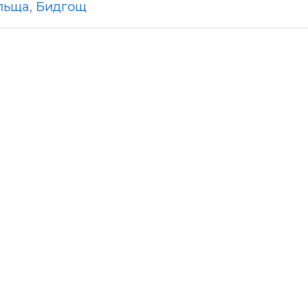
льща
,
Бидгощ
ьні і ремонтні послуги
Робота в будівництві
Резюме