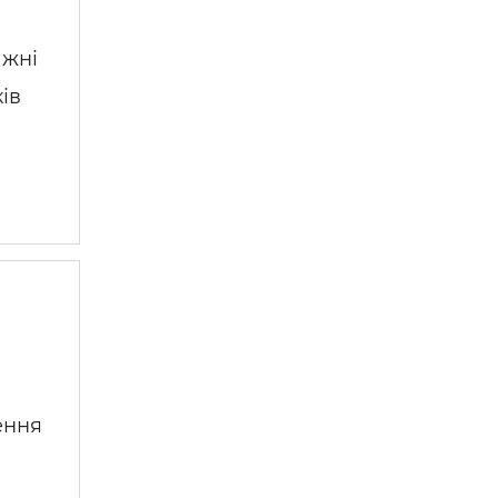
ажні
ів
ення