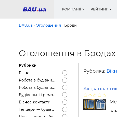
КОМПАНІЇ
РЕЙТИНГ
BAU.ua
Оголошення
Броди
Вікна
Будівел
Сантехн
Труби, 
Вистав
Оголошення в Бродах
Матеріа
Інстру
Електр
Сипучі м
Катало
пінобл
цемент .
Проект
Меблі
Оголо
Рубрики:
Фарби, 
Покрів
Медіа
Опален
Рейтинг
Рубрика:
Вікн
Різне
Теплоіз
Робота в будівництві — Вакансії
Кондиц
Фарби, 
Робота в будівництві — Резюме
Акція пластик
Оздобл
Будівел
Будівельні і ремонтні послуги
Вікна і
Ме
Бізнес-контакти
Будівел
Тендери — будівельні
кам
Цегла, цемент, бетон, щебінь тощо