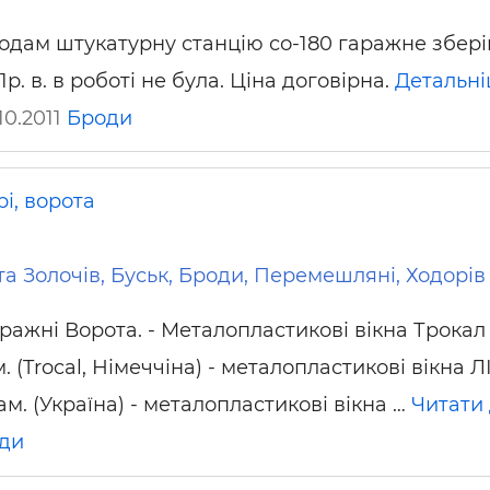
одам штукатурну станцію со-180 гаражне збер
1р. в. в роботі не була. Ціна договірна.
Детальн
10.2011
Броди
і, ворота
а Золочів, Буськ, Броди, Перемешляні, Ходорів
аражні Ворота. - Металопластикові вікна Трокал
. (Trocal, Німеччіна) - металопластикові вікна 
ам. (Україна) - металопластикові вікна …
Читати 
ди