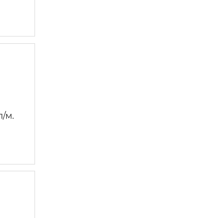
 —
л/м.