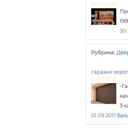
Пр
199
30.
Рубрика:
Двер
гаражні ворот
-Г
кам
3 к
01.09.2011
Бро