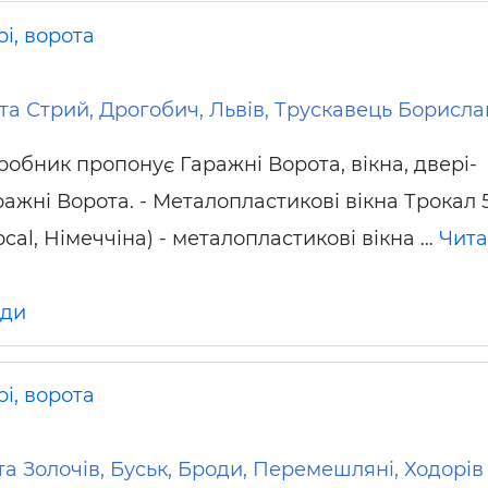
і, ворота
та Стрий, Дрогобич, Львів, Трускавець Борисла
робник пропонує Гаражні Ворота, вікна, двері-
ражні Ворота. - Металопластикові вікна Трокал 5
ocal, Німеччіна) - металопластикові вікна …
Чита
ди
і, ворота
а Золочів, Буськ, Броди, Перемешляні, Ходорів