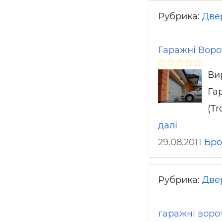
Рубрика:
Двер
Гаражні Воро
Ви
Га
(Tr
далі
29.08.2011
Бро
Рубрика:
Двер
гаражні ворот