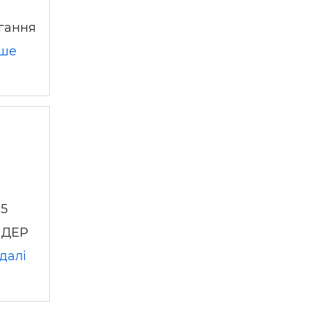
ігання
іше
 5
ЛІДЕР
далі