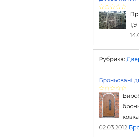
Про
1,9
14.
Рубрика:
Двер
Броньовані дв
Вироб
бронь
ковка
02.03.2012
Бр