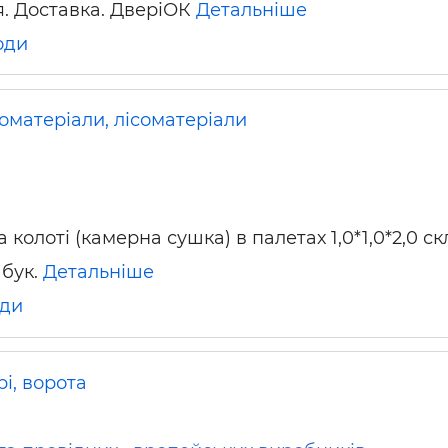
. Доставка. ДверіОК
Детальніше
ьні і ремонтні послуги
Робота в будівництві
Резюме
оди
оматеріали, лісоматеріали
колоті (камерна сушка) в палетах 1,0*1,0*2,0 ск
 бук.
Детальніше
ди
і, ворота