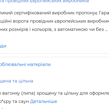
та провідних європейських виробників
ликий сертифікований виробник пропонує Гар
кційні ворота провідних європейських виробник
них розмірів і кольорів, з автоматикою чи без …
оди
облювальні матеріали
щена та цільна
 вагонку (липа) зрощену та цільну для оформл
р*єру та саун
Детальніше