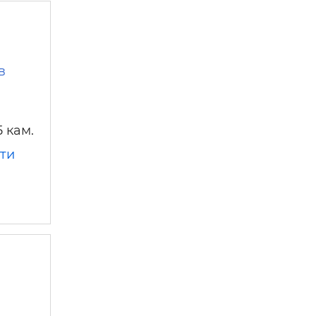
в
 кам.
ти