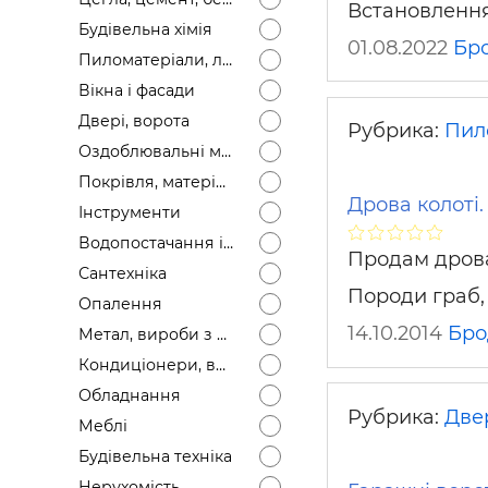
Встановлення
Будівел
Будівельна хімія
01.08.2022
Бр
Пиломатеріали, лісоматеріали
Вікна і фасади
Двері, ворота
Рубрика:
Пил
Оздоблювальні матеріали
Покрівля, матеріали
Дрова колоті.
Інструменти
Водопостачання і каналізація
Продам дрова 
Сантехніка
Породи граб,
Опалення
14.10.2014
Бро
Метал, вироби з металу
Кондиціонери, вентиляція
Обладнання
Рубрика:
Двер
Меблі
Будівельна техніка
Нерухомість