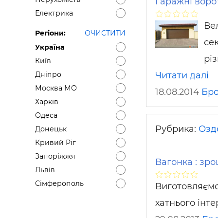
Гаражні воро
Електрика
Ве
Регіони:
ОЧИСТИТИ
се
Україна
різ
Київ
Читати далі
Дніпро
Москва МО
18.08.2014
Бр
Харків
Одеса
Рубрика:
Озд
Донецьк
Кривий Ріг
Запоріжжя
Вагонка : зро
Львів
Сімферополь
Виготовляємо
хатнього інте