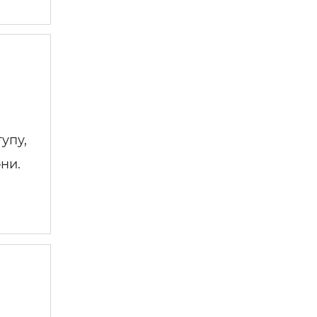
упу,
ни.