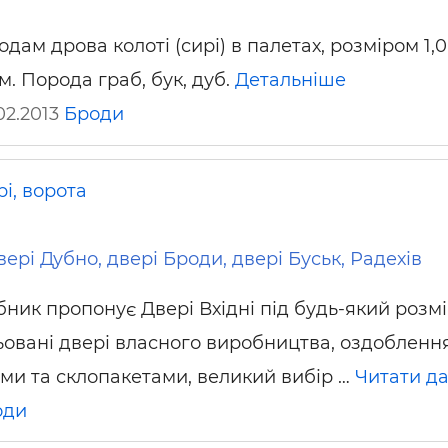
дам дрова колоті (сирі) в палетах, розміром 1,0 *
 м. Порода граб, бук, дуб.
Детальніше
02.2013
Броди
і, ворота
ері Дубно, двері Броди, двері Буськ, Радехів
ник пропонує Двері Вхідні під будь-який розмі
овані двері власного виробництва, оздобленн
ми та склопакетами, великий вибір …
Читати да
оди