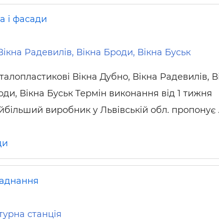
а і фасади
Вікна Радевилів, Вікна Броди, Вікна Буськ
талопластикові Вікна Дубно, Вікна Радевилів, В
оди, Вікна Буськ Термін виконання від 1 тижня
йбільший виробник у Львівській обл. пропонує 
ди
аднання
турна станція