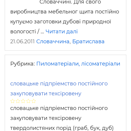
Словаччині. Для свого
виробництва мебельног щита постійно
купуємо заготовки дубові природної
вологості / …
Читати далі
21.06.2011
Словаччина
,
Братислава
Рубрика:
Пиломатеріали, лісоматеріали
словацьке пiдпріемство постiйного
закуповувати техсіровену
словацьке пiдпріемство постiйного
закуповувати техсіровену
твердолистяних порід (граб, бук, дуб)