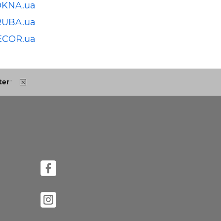
OKNA.ua
RUBA.ua
ECOR.ua
ter
"