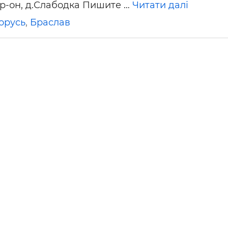
р-он, д.Слабодка Пишите …
Читати далі
ьні і ремонтні послуги
Робота в будівництві
Резюме
орусь
,
Браслав