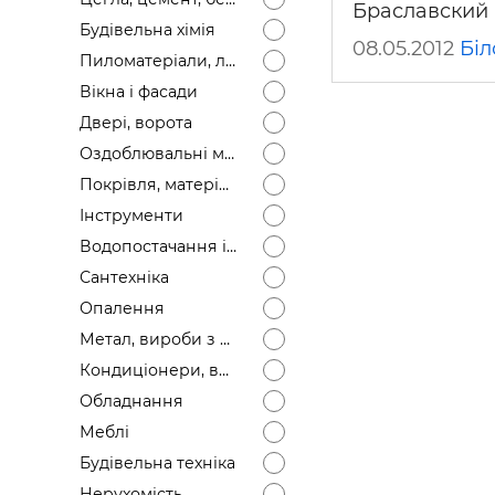
Браславский 
Будівел
Будівельна хімія
08.05.2012
Біл
Пиломатеріали, лісоматеріали
Вікна і фасади
Двері, ворота
Оздоблювальні матеріали
Покрівля, матеріали
Інструменти
Водопостачання і каналізація
Сантехніка
Опалення
Метал, вироби з металу
Кондиціонери, вентиляція
Обладнання
Меблі
Будівельна техніка
Нерухомість