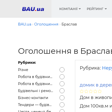
КОМПАНІЇ
РЕЙТИНГ
BAU.ua
Оголошення
Браслав
Вікна
Будівел
Сантехн
Труби, 
Вистав
Оголошення в Брасла
Матеріа
Інстру
Електр
Сипучі м
Катало
пінобл
цемент .
Проект
Меблі
Оголо
Рубрики:
Фарби, 
Покрів
Медіа
Опален
Рейтинг
Рубрика:
Нер
Різне
Теплоіз
Робота в будівництві — Вакансії
Кондиц
Фарби, 
Робота в будівництві — Резюме
домик в дере
Оздобл
Будівел
Будівельні і ремонтні послуги
Вікна і
Дом в живопи
Бізнес-контакти
Будівел
Тендери — будівельні
Дом 100кв.м и
Цегла, цемент, бетон, щебінь тощо