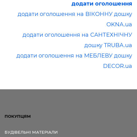
додати оголошення
додати оголошення на ВІКОННУ дошку
OKNA.ua
додати оголошення на САНТЕХНІЧНУ
дошку TRUBA.ua
додати оголошення на МЕБЛЕВУ дошку
DECOR.ua
ПОКУПЦЯМ
БУДІВЕЛЬНІ МАТЕРІАЛИ