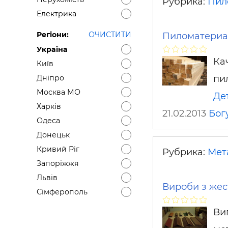
Рубрика:
Пил
Електрика
Регіони:
ОЧИСТИТИ
Пиломатериа
Україна
Ка
Київ
пи
Дніпро
Москва МО
Де
Харків
21.02.2013
Бог
Одеса
Донецьк
Кривий Ріг
Рубрика:
Мет
Запоріжжя
Львів
Вироби з жес
Сімферополь
Ви