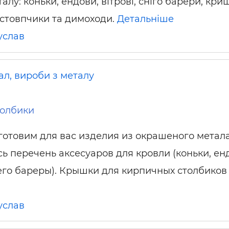
алу: коньки, ендови, вітрові, сніго барери, кри
 стовпчики та димоходи.
Детальніше
услав
ал, вироби з металу
толбики
готовим для вас изделия из окрашеного метала
сь перечень аксесуаров для кровли (коньки, ен
его бареры). Крышки для кирпичных столбиков 
услав