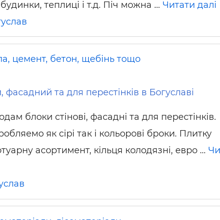
 будинки, теплиці і т.д. Піч можна …
Читати далі
ьні і ремонтні послуги
Робота в будівництві
Резюме
гуслав
а, цемент, бетон, щебінь тощо
, фасадний та для перестінків в Богуславі
дам блоки стінові, фасадні та для перестінків.
обляемо як сірі так і кольорові броки. Плитку
отуарну асортимент, кільця колодязні, евро …
Чи
услав