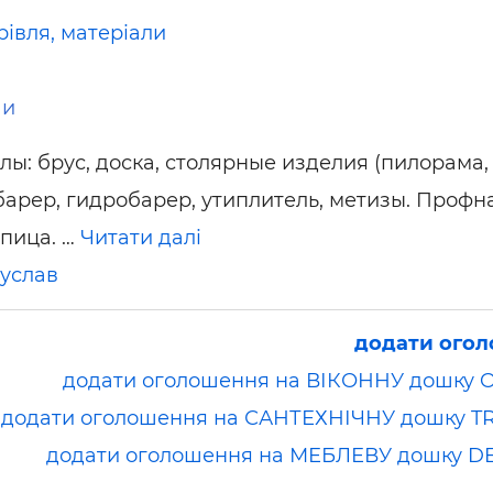
рівля, матеріали
ши
ы: брус, доска, столярные изделия (пилорама,
барер, гидробарер, утиплитель, метизы. Профн
пица. …
Читати далі
услав
додати ого
додати оголошення на ВІКОННУ дошку 
додати оголошення на САНТЕХНІЧНУ дошку T
додати оголошення на МЕБЛЕВУ дошку D