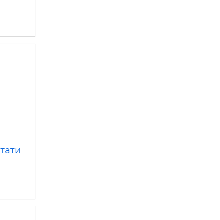
 —
тати