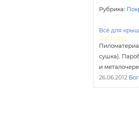
Рубрика:
Пок
Всё для кры
Пиломатериал
сушка). Паро
и металочере
26.06.2012
Бог