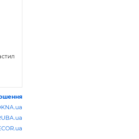
астил
лошення
OKNA.ua
RUBA.ua
ECOR.ua