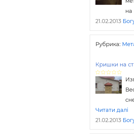
мет
на
21.02.2013
Бог
Рубрика:
Мет
Кришки на с
Из
Ве
сн
Читати далі
21.02.2013
Бог