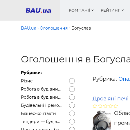
КОМПАНІЇ
РЕЙТИНГ
BAU.ua
Оголошення
Богуслав
Вікна
Будівел
Сантехн
Труби, 
Вистав
Оголошення в Богусла
Матеріа
Інстру
Електр
Сипучі м
Катало
пінобл
цемент .
Проект
Меблі
Оголо
Рубрики:
Фарби, 
Покрів
Медіа
Опален
Рейтинг
Рубрика:
Опа
Різне
Вікна
Робота в будівництві — Вакансії
Кондиц
Фарби, 
Робота в будівництві — Резюме
Дров'яні печі
Оздобл
Будівел
Будівельні і ремонтні послуги
Вікна і
Облас
Бізнес-контакти
Будівел
Тендери — будівельні
проми
Цегла, цемент, бетон, щебінь тощо