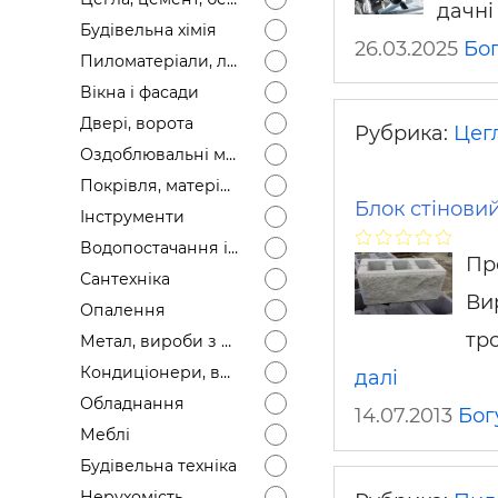
дачні
Будівел
Будівельна хімія
26.03.2025
Бо
Пиломатеріали, лісоматеріали
Вікна і фасади
Двері, ворота
Рубрика:
Цегл
Оздоблювальні матеріали
Покрівля, матеріали
Блок стіновий
Інструменти
Водопостачання і каналізація
Про
Сантехніка
Вир
Опалення
тр
Метал, вироби з металу
Кондиціонери, вентиляція
далі
Обладнання
14.07.2013
Бог
Меблі
Будівельна техніка
Нерухомість