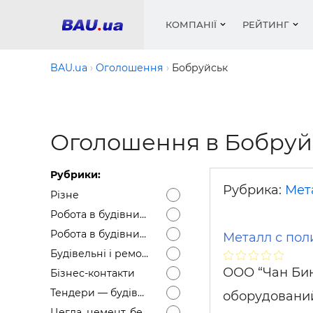
КОМПАНІЇ
РЕЙТИНГ
BAU.ua
Оголошення
Бобруйськ
Вікна
Будівел
Сантехн
Труби, 
Вистав
Оголошення в Бобруй
Матеріа
Інстру
Електр
Сипучі м
Катало
пінобл
цемент .
Проект
Меблі
Оголо
Рубрики:
Фарби, 
Покрів
Медіа
Опален
Рейтинг
Рубрика:
Мет
Різне
Теплоіз
Робота в будівництві — Вакансії
Кондиц
Фарби, 
Робота в будівництві — Резюме
Металл с по
Оздобл
Будівел
Будівельні і ремонтні послуги
Вікна і
ООО “Чан Бин
Бізнес-контакти
Будівел
Тендери — будівельні
оборудований
Цегла, цемент, бетон, щебінь тощо