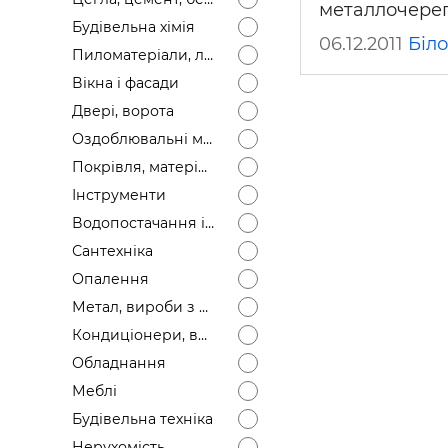
металлочереп
Будівел
Будівельна хімія
06.12.2011
Біл
Пиломатеріали, лісоматеріали
Вікна і фасади
Двері, ворота
Оздоблювальні матеріали
Покрівля, матеріали
Інструменти
Водопостачання і каналізація
Сантехніка
Опалення
Метал, вироби з металу
Кондиціонери, вентиляція
Обладнання
Меблі
Будівельна техніка
Нерухомість