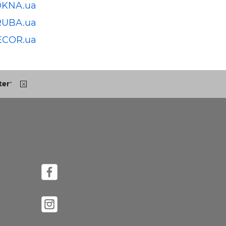
OKNA.ua
RUBA.ua
ECOR.ua
ter
"