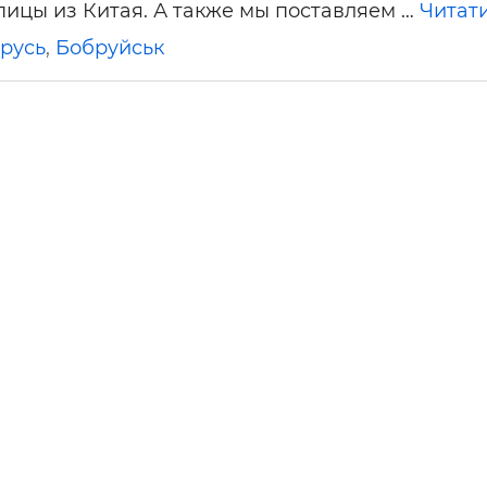
ицы из Китая. А также мы поставляем …
Читати
ьні і ремонтні послуги
Робота в будівництві
Резюме
орусь
,
Бобруйськ