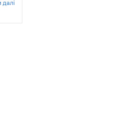
 далі
 —