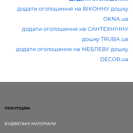
додати оголошення на ВІКОННУ дошку
OKNA.ua
додати оголошення на САНТЕХНІЧНУ
дошку TRUBA.ua
додати оголошення на МЕБЛЕВУ дошку
DECOR.ua
ПОКУПЦЯМ
БУДІВЕЛЬНІ МАТЕРІАЛИ