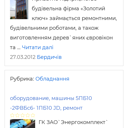
будівельна фірма «Золотий
ключ» займається ремонтними,
будівельними роботами, а також
виготовленням дерев`яних євровікон
та …
Читати далі
27.03.2012
Бердичів
Рубрика:
Обладнання
оборудование, машины 5ПБ10
-2ФВБс6- 1ПБ10 JD, ремонт
ГК ЗАО`Энергокомплект`