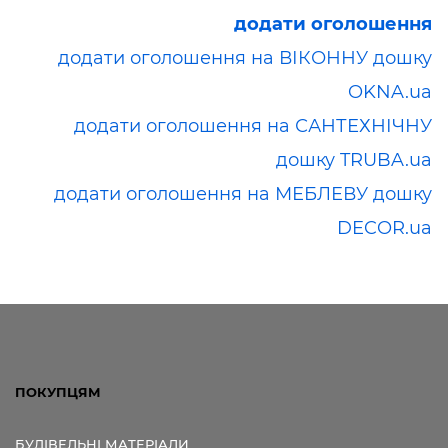
додати оголошення
додати оголошення на ВІКОННУ дошку
OKNA.ua
додати оголошення на САНТЕХНІЧНУ
дошку TRUBA.ua
додати оголошення на МЕБЛЕВУ дошку
DECOR.ua
ПОКУПЦЯМ
БУДІВЕЛЬНІ МАТЕРІАЛИ