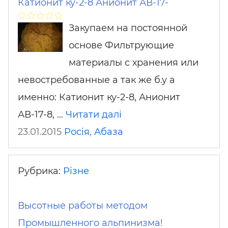
Катионит ку-2-8 Анионит АВ-17-
Закупаем на постоянной
основе Фильтрующие
материалы с хранения или
невостребованные а так же б.у а
именно: Катионит ку-2-8, Анионит
АВ-17-8, …
Читати далі
23.01.2015
Росія
,
Абаза
Рубрика:
Різне
Высотные работы методом
Промышленного альпинизма!