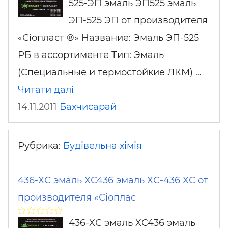
525-ЭП эмаль ЭП525 эмаль
ЭП-525 ЭП от производителя
«Сіопласт ®» Название: Эмаль ЭП-525
РБ в ассортименте Тип: Эмаль
(Специальные и термостойкие ЛКМ) …
Читати далі
14.11.2011
Бахчисарай
Рубрика:
Будівельна хімія
436-ХС эмаль ХС436 эмаль ХС-436 ХС от
производителя «Сіоплас
436-ХС эмаль ХС436 эмаль