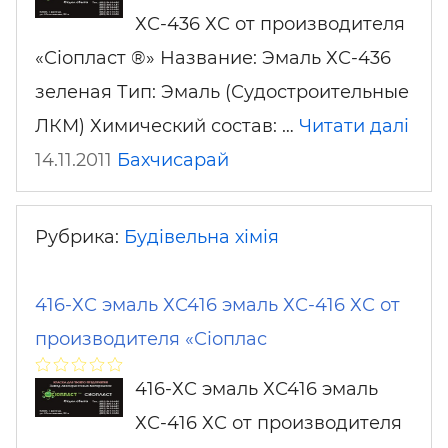
ХС-436 ХС от производителя
«Сіопласт ®» Название: Эмаль ХС-436
зеленая Тип: Эмаль (Судостроительные
ЛКМ) Химический состав: …
Читати далі
14.11.2011
Бахчисарай
Рубрика:
Будівельна хімія
416-ХС эмаль ХС416 эмаль ХС-416 ХС от
производителя «Сіоплас
416-ХС эмаль ХС416 эмаль
ХС-416 ХС от производителя