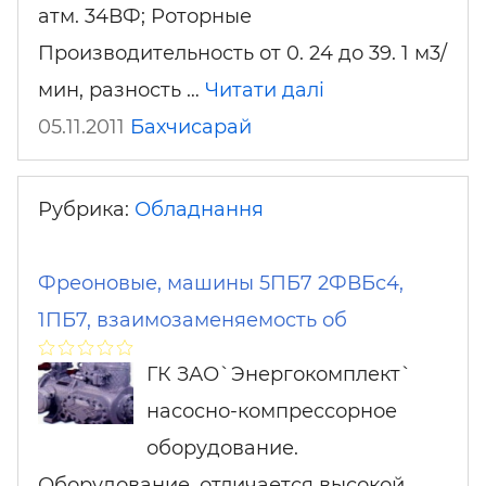
атм. 34ВФ; Роторные
Производительность от 0. 24 до 39. 1 м3/
мин, разность …
Читати далі
05.11.2011
Бахчисарай
Рубрика:
Обладнання
Фреоновые, машины 5ПБ7 2ФВБс4,
1ПБ7, взаимозаменяемость об
ГК ЗАО`Энергокомплект`
насосно-компрессорное
оборудование.
Оборудование, отличается высокой