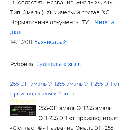
«Сіопласт ®» Название: Эмаль ХС-416
Тип: Эмаль () Химический состав: ХС
Нормативные документы: ТУ …
Читати
далі
14.11.2011
Бахчисарай
Рубрика:
Будівельна хімія
255-ЭП эмаль ЭП255 эмаль ЭП-255 ЭП от
производителя «Сіоплас
255-ЭП эмаль ЭП255 эмаль
ЭП-255 ЭП от производителя
«Сіопласт ®» Название: Эмаль ЭП-255