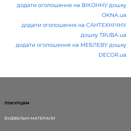
додати оголошення на ВІКОННУ дошку
OKNA.ua
додати оголошення на САНТЕХНІЧНУ
дошку TRUBA.ua
додати оголошення на МЕБЛЕВУ дошку
DECOR.ua
ПОКУПЦЯМ
БУДІВЕЛЬНІ МАТЕРІАЛИ