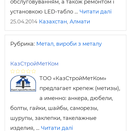
обслуговуванням, а також ремонтом і
установкою LED-табло …
Читати далі
25.04.2014
Казахстан
,
Алмати
Рубрика:
Метал, вироби з металу
КазСтройМетКом
ТОО «КазСтройМетКом»
предлагает крепеж (метизы),
а именно: анкера, дюбели,
болты, гайки, шайбы, саморезы,
шурупы, заклепки, такелажные
изделия, …
Читати далі